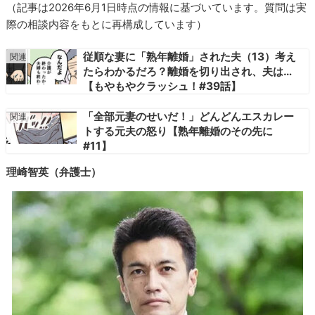
（記事は2026年6月1日時点の情報に基づいています。質問は実
際の相談内容をもとに再構成しています）
従順な妻に「熟年離婚」された夫（13）考え
たらわかるだろ？離婚を切り出され、夫は…
【もやもやクラッシュ！#39話】
「全部元妻のせいだ！」どんどんエスカレー
トする元夫の怒り【熟年離婚のその先に
#11】
理崎智英（弁護士）