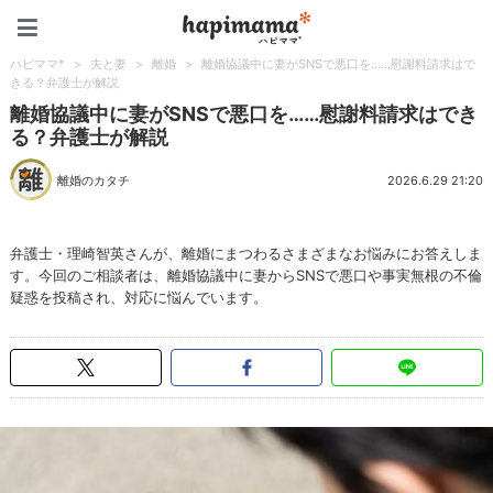
ハピママ*
ハピママ*
>
夫と妻
>
離婚
>
離婚協議中に妻がSNSで悪口を……慰謝料請求はで
きる？弁護士が解説
離婚協議中に妻がSNSで悪口を……慰謝料請求はでき
る？弁護士が解説
離婚のカタチ
2026.6.29 21:20
弁護士・理崎智英さんが、離婚にまつわるさまざまなお悩みにお答えしま
す。今回のご相談者は、離婚協議中に妻からSNSで悪口や事実無根の不倫
疑惑を投稿され、対応に悩んでいます。