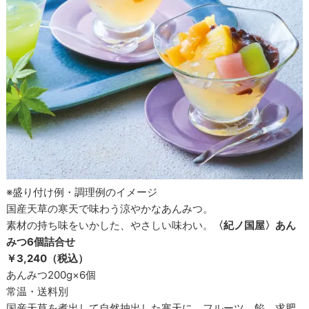
※盛り付け例・調理例のイメージ
国産天草の寒天で味わう涼やかなあんみつ。
素材の持ち味をいかした、やさしい味わい。
〈紀ノ国屋〉あん
みつ6個詰合せ
￥3,240（税込）
あんみつ200g×6個
常温・送料別
国産天草を煮出して自然抽出した寒天に、フルーツ、餡、求肥