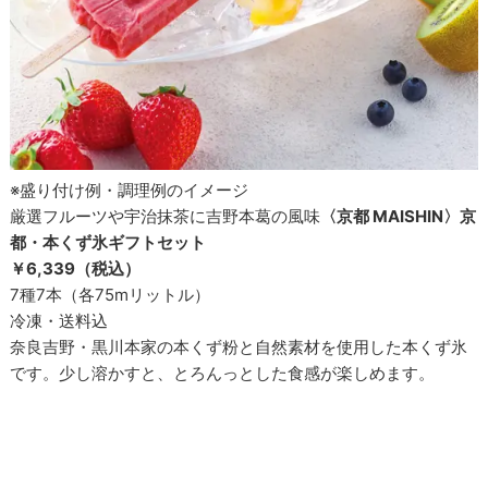
※盛り付け例・調理例のイメージ
厳選フルーツや宇治抹茶に吉野本葛の風味
〈京都 MAISHIN〉京
都・本くず氷ギフトセット
￥6,339（税込）
7種7本（各75mリットル）
冷凍・送料込
奈良吉野・黒川本家の本くず粉と自然素材を使用した本くず氷
です。少し溶かすと、とろんっとした食感が楽しめます。