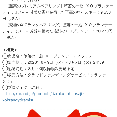
- 【至高のプレミアムペアリング】堕落の一匙 -X.O.ブランデー
ティラミス- ＋ 甘美な香りを宿した至高のウイスキー：9,650
円（税込）
- 【究極のX.Oランクペアリング】堕落の一匙 -X.O.ブランデー
ティラミス- ＋ 芳醇を極めた格別のX.O.ブランデー：20,270円
（税込）
＜概要＞
◯商品名：堕落の一匙 -X.O.ブランデーティラミス-
◯販売期間：2026年6月9日（火）～7月7日（火）24:59
◯配送時期：８月下旬以降順次発送予定
◯販売方法：クラウドファンディングサービス「クラファ
ン！」
◯プロジェクト詳細：
https://kurand.jp/products/darakunohitosaji-
xobrandytiramisu