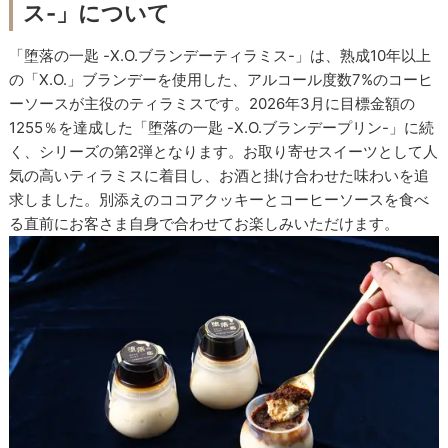
ス-」について
「堕落の一匙 -X.O.ブランデーティラミス-」は、熟成10年以上
の「X.O.」ブランデーを使用した、アルコール度数7%のコーヒ
ーソースが主役のティラミスです。2026年3月に目標金額の
1255％を達成した「堕落の一匙 -X.O.ブランデープリン-」に続
く、シリーズの第2弾となります。お取り寄せスイーツとして人
気の高いティラミスに着目し、お酒と掛け合わせた味わいを追
求しました。別添えのココアクッキーとコーヒーソースを食べ
る直前にお客さま自身で合わせてお楽しみいただけます。