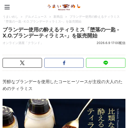
うまいめし
うまいめし
>
グルメニュース
>
新商品
>
ブランデー使用の酔えるティラミス
「堕落の一匙 -X.O.ブランデーティラミス-」を販売開始
ブランデー使用の酔えるティラミス「堕落の一匙 -
X.O.ブランデーティラミス-」を販売開始
オンライン酒屋「クランド」
2026.6.9 17:00配信
芳醇なブランデーを使用したコーヒーソースが主役の大人のた
めのティラミス