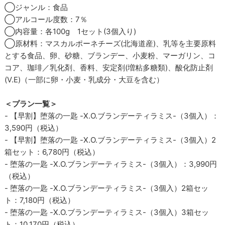
◯ジャンル：食品
◯アルコール度数：7％
◯内容量：各100g 1セット(3個入り)
◯原材料：マスカルポーネチーズ(北海道産)、乳等を主要原料
とする食品、卵、砂糖、ブランデー、小麦粉、マーガリン、コ
コア、珈琲／乳化剤、香料、安定剤(増粘多糖類)、酸化防止剤
(V.E)（一部に卵・小麦・乳成分・大豆を含む）
＜プラン一覧＞
- 【早割】堕落の一匙 -X.O.ブランデーティラミス-（3個入）：
3,590円（税込）
- 【早割】堕落の一匙 -X.O.ブランデーティラミス-（3個入）2
箱セット：6,780円（税込）
- 堕落の一匙 -X.O.ブランデーティラミス-（3個入）：3,990円
（税込）
- 堕落の一匙 -X.O.ブランデーティラミス-（3個入）2箱セッ
ト：7,180円（税込）
- 堕落の一匙 -X.O.ブランデーティラミス-（3個入）3箱セッ
ト：10,170円（税込）