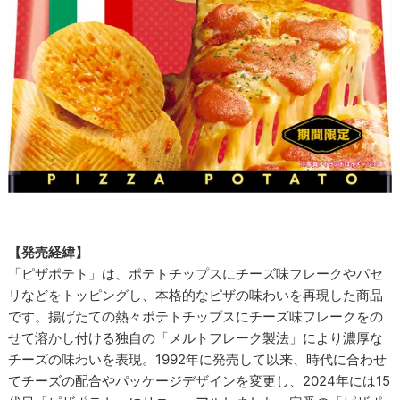
【発売経緯】
「ピザポテト」は、ポテトチップスにチーズ味フレークやパセ
リなどをトッピングし、本格的なピザの味わいを再現した商品
です。揚げたての熱々ポテトチップスにチーズ味フレークをの
せて溶かし付ける独自の「メルトフレーク製法」により濃厚な
チーズの味わいを表現。1992年に発売して以来、時代に合わせ
てチーズの配合やパッケージデザインを変更し、2024年には15