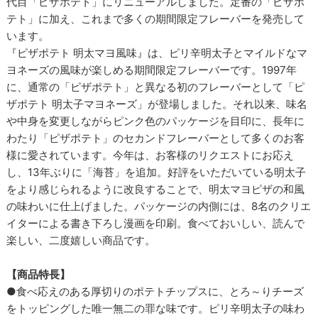
代目「ピザポテト」にリニューアルしました。定番の「ピザポ
テト」に加え、これまで多くの期間限定フレーバーを発売して
います。
『ピザポテト 明太マヨ風味』は、ピリ辛明太子とマイルドなマ
ヨネーズの風味が楽しめる期間限定フレーバーです。1997年
に、通常の「ピザポテト」と異なる初のフレーバーとして「ピ
ザポテト 明太子マヨネーズ」が登場しました。それ以来、味名
や中身を変更しながらピンク色のパッケージを目印に、長年に
わたり「ピザポテト」のセカンドフレーバーとして多くのお客
様に愛されています。今年は、お客様のリクエストにお応え
し、13年ぶりに「海苔」を追加。好評をいただいている明太子
をより感じられるように改良することで、明太マヨピザの和風
の味わいに仕上げました。パッケージの内側には、8名のクリエ
イターによる書き下ろし漫画を印刷。食べておいしい、読んで
楽しい、二度嬉しい商品です。
【商品特長】
●食べ応えのある厚切りのポテトチップスに、とろ～りチーズ
をトッピングした唯一無二の罪な味です。ピリ辛明太子の味わ