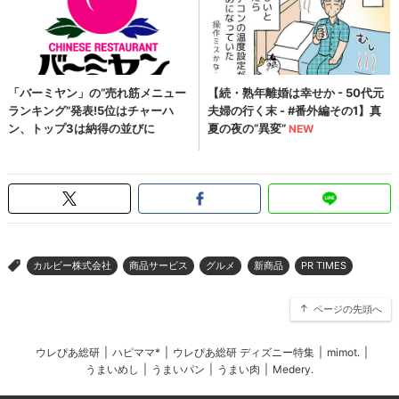
カルビー株式会社
商品サービス
グルメ
新商品
PR TIMES
>
ページの先頭へ
ウレぴあ総研
|
ハピママ*
|
ウレぴあ総研 ディズニー特集
|
mimot.
|
うまいめし
|
うまいパン
|
うまい肉
|
Medery.