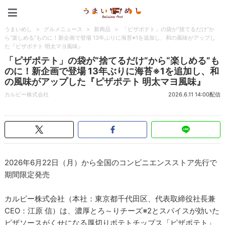
うまいめし
うまいめし
>
グルメニュース
>
新商品
>
「ピザポテト」の袋が“捨てるだけ”か
ら“楽しめる”ものに！新企画で登場 13年ぶりに海苔※1を追加し、和の風味がアップし
た『ピザポテト 明太マヨ風味』
「ピザポテト」の袋が“捨てるだけ”から“楽しめる”も
のに！新企画で登場 13年ぶりに海苔※1を追加し、和
の風味がアップした『ピザポテト 明太マヨ風味』
カルビー株式会社
2026.6.11 14:00配信
2026年6月22日（月）から全国のコンビニエンスストア先行で
期間限定発売
カルビー株式会社（本社：東京都千代田区、代表取締役社長兼
CEO：江原 信）は、濃厚とろ～りチーズ※2とスパイスが効いた
ピザソースがくせになる厚切りポテトチップス「ピザポテト」