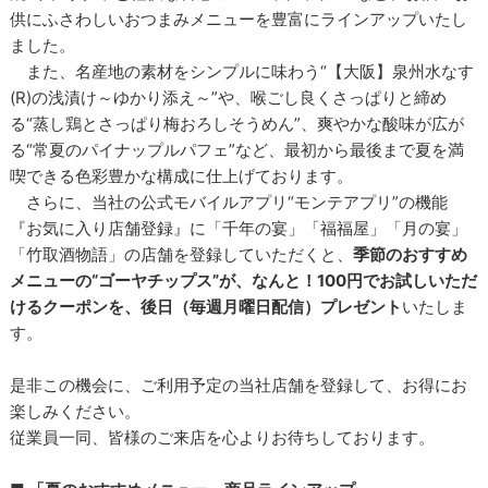
供にふさわしいおつまみメニューを豊富にラインアップいたし
ました。
また、名産地の素材をシンプルに味わう“【大阪】泉州水なす
(R)の浅漬け～ゆかり添え～”や、喉ごし良くさっぱりと締め
る“蒸し鶏とさっぱり梅おろしそうめん”、爽やかな酸味が広が
る“常夏のパイナップルパフェ”など、最初から最後まで夏を満
喫できる色彩豊かな構成に仕上げております。
さらに、当社の公式モバイルアプリ“モンテアプリ”の機能
『お気に入り店舗登録』に「千年の宴」「福福屋」「月の宴」
「竹取酒物語」の店舗を登録していただくと、
季節のおすすめ
メニューの“ゴーヤチップス”が、なんと！100円でお試しいただ
けるクーポンを、後日（毎週月曜日配信）プレゼント
いたしま
す。
是非この機会に、ご利用予定の当社店舗を登録して、お得にお
楽しみください。
従業員一同、皆様のご来店を心よりお待ちしております。