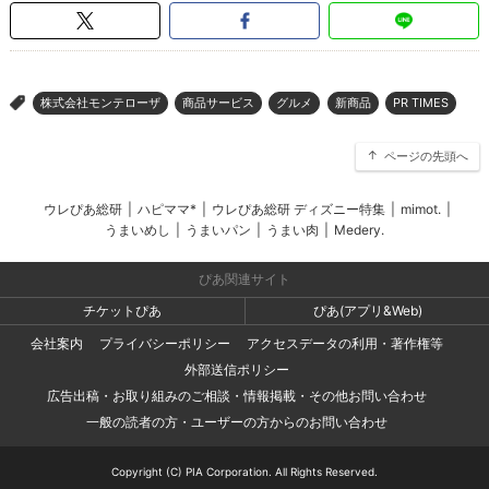
株式会社モンテローザ
商品サービス
グルメ
新商品
PR TIMES
>
ページの先頭へ
ウレぴあ総研
|
ハピママ*
|
ウレぴあ総研 ディズニー特集
|
mimot.
|
うまいめし
|
うまいパン
|
うまい肉
|
Medery.
ぴあ関連サイト
チケットぴあ
ぴあ(アプリ&Web)
会社案内
プライバシーポリシー
アクセスデータの利用・著作権等
外部送信ポリシー
広告出稿・お取り組みのご相談・情報掲載・その他お問い合わせ
一般の読者の方・ユーザーの方からのお問い合わせ
Copyright (C) PIA Corporation. All Rights Reserved.