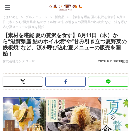
うまいめし
うまいめし
>
グルメニュース
>
新商品
>
【素材を堪能 夏の贅沢を食す】6月11
日（木）から“滋賀県産 鮎のホイル焼”や“甘み引き立つ夏野菜の鉄板焼”など、涼を呼び
込む夏メニューの販売を開始！
【素材を堪能 夏の贅沢を食す】6月11日（木）か
ら“滋賀県産 鮎のホイル焼”や“甘み引き立つ夏野菜の
鉄板焼”など、涼を呼び込む夏メニューの販売を開
始！
株式会社モンテローザ
2026.6.11 16:30配信