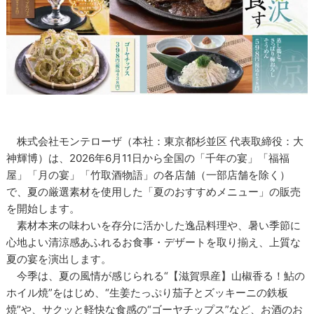
株式会社モンテローザ（本社：東京都杉並区 代表取締役：大
神輝博）は、2026年6月11日から全国の「千年の宴」「福福
屋」「月の宴」「竹取酒物語」の各店舗（一部店舗を除く）
で、夏の厳選素材を使用した「夏のおすすめメニュー」の販売
を開始します。
素材本来の味わいを存分に活かした逸品料理や、暑い季節に
心地よい清涼感あふれるお食事・デザートを取り揃え、上質な
夏の宴を演出します。
今季は、夏の風情が感じられる“【滋賀県産】山椒香る！鮎の
ホイル焼”をはじめ、“生姜たっぷり茄子とズッキーニの鉄板
焼”や、サクッと軽快な食感の“ゴーヤチップス”など、お酒のお