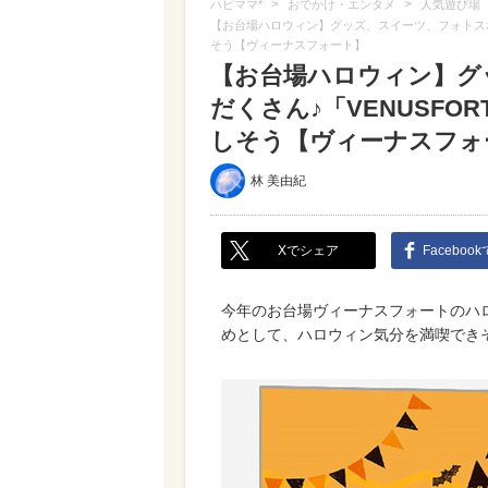
>
>
ハピママ*
おでかけ・エンタメ
人気遊び場
【お台場ハロウィン】グッズ、スイーツ、フォトスポット盛り
そう【ヴィーナスフォート】
【お台場ハロウィン】グ
だくさん♪「VENUSFORT 
しそう【ヴィーナスフォ
林 美由紀
Xでシェア
Faceboo
今年のお台場ヴィーナスフォートのハ
めとして、ハロウィン気分を満喫でき