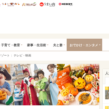
総研 ディズニー特集
mimot.
うまいめし
うまいパン
うまい肉
Medery.
ママ*
子育て・教育
家事・生活術
夫と妻
おでかけ・エンタメ
リゾート
テレビ・映画
人
1
2