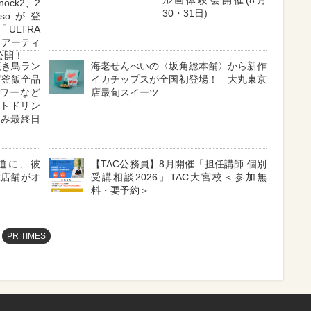
ル画体験会開催(8月
nock2、2
30・31日)
ssoが登
LTRA
6」アーティ
公開！
焼き鳥ラン
海老せんべいの〈坂角総本舗〉から新作
ど釜飯全品
イカチップスが全国初登場！ 大丸東京
ワーなど
店最旬スイーツ
フトドリン
休み最終日
表参道に、彼
【TAC公務員】8月開催「担任講師 個別
大店舗がオ
受講相談2026」TAC大宮校＜参加無
料・要予約＞
PR TIMES