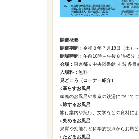
開催概要
開催期間：
令和８年７月18日（土）
開場時間：
午前10時～午後８時45分
会場：
東京都立中央図書館 ４階 多目
入場料：
無料
見どころ（コーナー紹介）
○暮らすお風呂
家庭のお風呂や東京の銭湯についてご
○旅するお風呂
旅行案内や紀行、文学などの資料によ
○究めるお風呂
泉質や効能など科学的観点からお風呂
○たどるお風呂