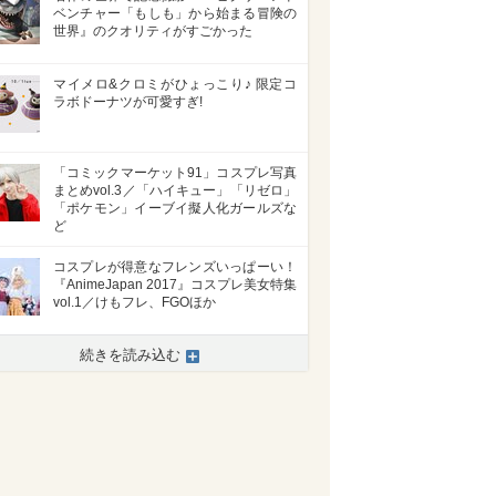
ベンチャー「もしも」から始まる冒険の
世界』のクオリティがすごかった
マイメロ&クロミがひょっこり♪ 限定コ
ラボドーナツが可愛すぎ!
「コミックマーケット91」コスプレ写真
まとめvol.3／「ハイキュー」「リゼロ」
「ポケモン」イーブイ擬人化ガールズな
ど
コスプレが得意なフレンズいっぱーい！
『AnimeJapan 2017』コスプレ美女特集
vol.1／けもフレ、FGOほか
続きを読み込む