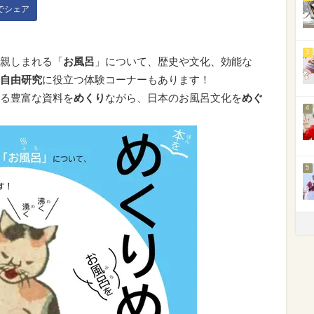
kでシェア
3
親しまれる「
お風呂
」について、歴史や文化、効能な
自由研究
に役立つ体験コーナーもあります！
る豊富な資料を
めくり
ながら、日本のお風呂文化を
めぐ
4
5