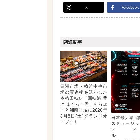
X
Facebook
関連記事
豊洲市場・横浜中央市
場の買参権を活かした
本格回転鮨「回転鮨 豊
洲 まぐろ一番」ららぽ
ーと湘南平塚に2026年
8月8日(土)グランドオ
日本最大級 
ープン！
スミュージッ
テ
ル 1