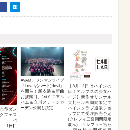
AVAM、ワンマンライブ
『Lovely(ハート)devil』
【8月12日はハイジの
を開催！新衣装＆新曲
日！アルプスの少女ハ
お披露目、1stミニアル
イジ】新作オリジナル
バム＆立川ステージガ
大判セル画期間限定で
ーデン公演も決定
ハイジクラブ通販ショ
都市型ダン
ップにて受注販売予定
クフェス
(クレフィ三宮期間限定
ィバ
展示)、クレフィ三宮セ
日目