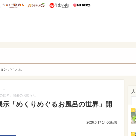
総研 ディズニー特集
mimot.
うまいめし
うまいパン
うまい肉
Medery.
y. Character's
ョンアイテム
>
人
の世界」開催のお知らせ
展示「めくりめぐるお風呂の世界」開
1
2026.6.17 14:00配信
2