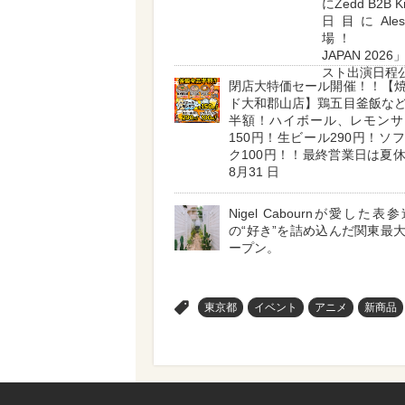
にZedd B2B K
日目にAle
場！ 「U
JAPAN 202
スト出演日程
閉店大特価セール開催！！【
ド大和郡山店】鶏五目釜飯な
半額！ハイボール、レモンサ
150円！生ビール290円！ソ
ク100円！！最終営業日は夏
8月31 日
Nigel Cabournが愛した
の“好き”を詰め込んだ関東最
ープン。
>
東京都
イベント
アニメ
新商品