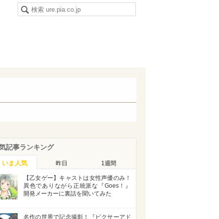
気記事ランキング
いま人気
昨日
1週間
【乙女ゲー】キャストは女性声優のみ！
異色でありながら正統派な『Goes！』
開発メーカーに裏話を聞いてみた
名作の世界で記念撮影！『ピクサーアド