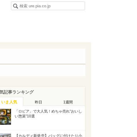
気記事ランキング
いま人気
昨日
1週間
「ロピア」で大人気！めちゃ売れ“おいし
い惣菜”10選
【カルディ新発売】バッグに付けたり小