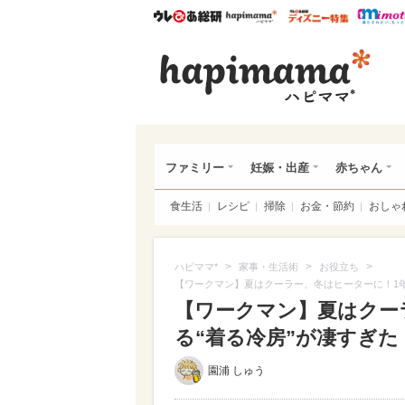
ウレぴあ総研
ハピママ*
ウレぴあ
ハピ
ファミリー
妊娠・出産
赤ちゃん
食生活
レシピ
掃除
お金・節約
おしゃ
>
>
>
ハピママ*
家事・生活術
お役立ち
【ワークマン】夏はクーラー、冬はヒーターに！1年
【ワークマン】夏はクー
る“着る冷房”が凄すぎた
園浦 しゅう