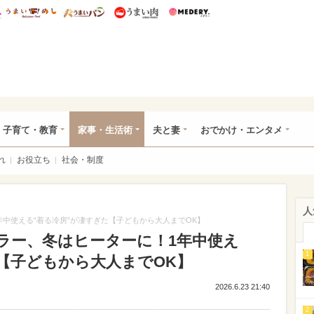
総研 ディズニー特集
mimot.
うまいめし
うまいパン
うまい肉
Medery.
ママ*
子育て・教育
家事・生活術
夫と妻
おでかけ・エンタメ
れ
お役立ち
社会・制度
人
中使える“着る冷房”が凄すぎた【子どもから大人までOK】
ラー、冬はヒーターに！1年中使え
1
【子どもから大人までOK】
2026.6.23 21:40
2