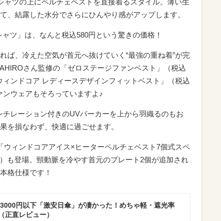
シャツの上にペルチェベストを直接着るスタイル。薄い生
て、結露した水分でさらにひんやり感がアップします。
Tシャツ」は、なんと税込580円という驚きの価格！
れば、冷えた空気が首元へ抜けていく“最強の重ね着”が完
AKAHIROさん監修の「ゼロステージファンベスト」（税込
「ウィンドコア レディースデザインフィットベスト」（税込
ファンウェアもそろっていますよ♪
ンチレーション付きのUVパーカーを上から羽織るのもお
果を損なわず、快適に過ごせます。
「ウィンドコアアイス×ヒーターペルチェベスト7個式スペ
0円）も登場。頸動脈を冷やす首元のプレート2個が追加され
本格仕様です！
3000円以下「激安日傘」が凄かった！めちゃ軽・遮光率
る（正直レビュー）