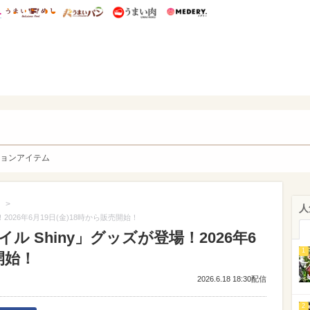
総研 ディズニー特集
mimot.
うまいめし
うまいパン
うまい肉
Medery.
y. Character's
ョンアイテム
>
人
026年6月19日(金)18時から販売開始！
 Shiny」グッズが登場！2026年6
1
開始！
2026.6.18 18:30配信
2