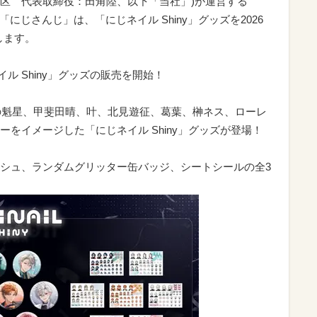
都港区 代表取締役：田角陸、以下「当社」)が運営する
プ「にじさんじ」は、「にじネイル Shiny」グッズを2026
します。
じネイル Shiny」グッズの販売を開始！
属の魁星、甲斐田晴、叶、北見遊征、葛葉、榊ネス、ローレ
をイメージした「にじネイル Shiny」グッズが登場！
シュ、ランダムグリッター缶バッジ、シートシールの全3