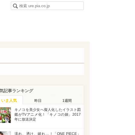
気記事ランキング
いま人気
昨日
1週間
キノコを美少女へ擬人化したイラスト図
鑑がTVアニメ化！「キノコの娘」2017
年に放送決定
濡れ、透け、破れ…！「ONE PIECE」