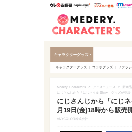
ウレぴあ総研
ハピママ*
ウレぴあ
Meder
キャラクターグッズ
キャラクターグッズ
コラボグッズ
ファッシ
>
>
Medery. Character's
アニメニュース
新商品
にじさんじから「にじネイル Shiny」グッズが登場！2
にじさんじから「にじネイル
月19日(金)18時から販売
ANYCOLOR株式会社