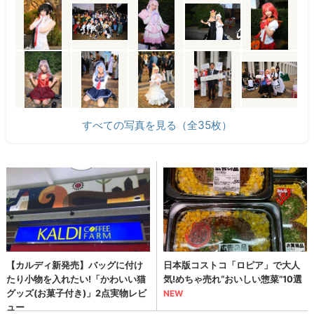
すべての写真を見る（全35枚）