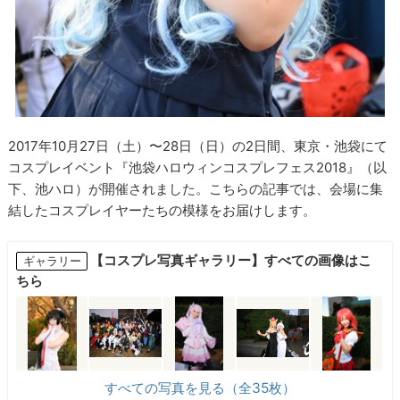
2017年10月27日（土）〜28日（日）の2日間、東京・池袋にて
コスプレイベント『池袋ハロウィンコスプレフェス2018』（以
下、池ハロ）が開催されました。こちらの記事では、会場に集
結したコスプレイヤーたちの模様をお届けします。
【コスプレ写真ギャラリー】すべての画像はこ
ギャラリー
ちら
すべての写真を見る（全35枚）