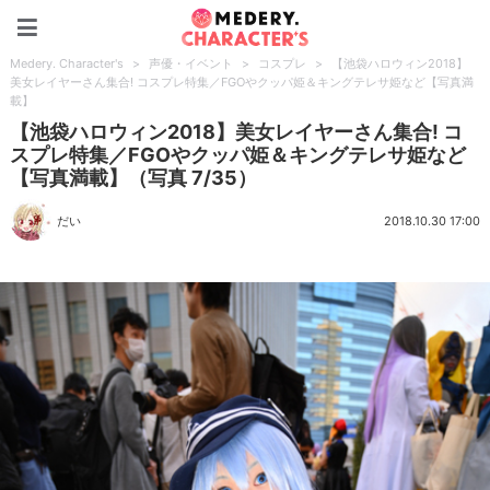
Medery. Character's
Medery. Character's
>
声優・イベント
>
コスプレ
>
【池袋ハロウィン2018】
美女レイヤーさん集合! コスプレ特集／FGOやクッパ姫＆キングテレサ姫など【写真満
載】
【池袋ハロウィン2018】美女レイヤーさん集合! コ
スプレ特集／FGOやクッパ姫＆キングテレサ姫など
【写真満載】（写真 7/35）
だい
2018.10.30 17:00