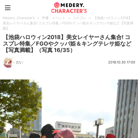
Medery. Character's
Medery. Character's
>
声優・イベント
>
コスプレ
>
【池袋ハロウィン2018】
美女レイヤーさん集合! コスプレ特集／FGOやクッパ姫＆キングテレサ姫など【写真満
載】
【池袋ハロウィン2018】美女レイヤーさん集合! コ
スプレ特集／FGOやクッパ姫＆キングテレサ姫など
【写真満載】（写真 16/35）
だい
2018.10.30 17:00