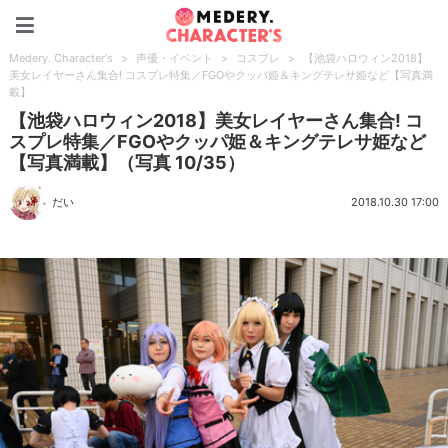
Medery. Character's
Medery. Character's
>
声優・イベント
>
コスプレ
>
【池袋ハロウィン2018】
美女レイヤーさん集合! コスプレ特集／FGOやクッパ姫＆キングテレサ姫など【写真満
載】
【池袋ハロウィン2018】美女レイヤーさん集合! コ
スプレ特集／FGOやクッパ姫＆キングテレサ姫など
【写真満載】（写真 10/35）
だい
2018.10.30 17:00