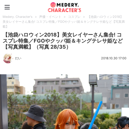
Medery. Character's
Medery. Character's
>
声優・イベント
>
コスプレ
>
【池袋ハロウィン2018】
美女レイヤーさん集合! コスプレ特集／FGOやクッパ姫＆キングテレサ姫など【写真満
載】
【池袋ハロウィン2018】美女レイヤーさん集合! コ
スプレ特集／FGOやクッパ姫＆キングテレサ姫など
【写真満載】（写真 28/35）
だい
2018.10.30 17:00