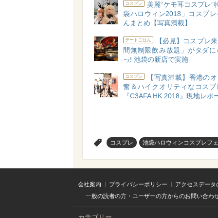
美麗“ケモ耳コスプレ”
コスプレ
袋ハロウィン2018」コスプ
んまとめ【写真満載】
【必見】コスプレ来
デートごはん
間無制限飲み放題」がタダに
っ! 池袋の新店で実施
【写真満載】香港のオ
コスプレ
奮＆ハイクオリティなコスプ
『C3AFA HK 2018』現地レポ
>
コスプレ
池袋ハロウィンコスプレフェス
会社案内
プライバシーポリシー
アクセスデータ
一般の読者の方・ユーザーの方からのお問い合わ
カテゴリー