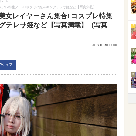
>
レ
 コスプレ特集／FGOやクッパ姫＆キングテレサ姫など【写真満載】
】美女レイヤーさん集合! コスプレ特集
ングテレサ姫など【写真満載】（写真
3
2018.10.30 17:00
4
kでシェア
5