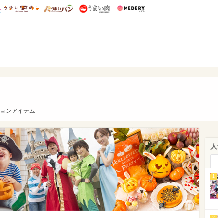
総研 ディズニー特集
mimot.
うまいめし
うまいパン
うまい肉
Medery.
y. Character's
ョンアイテム
人
1
2