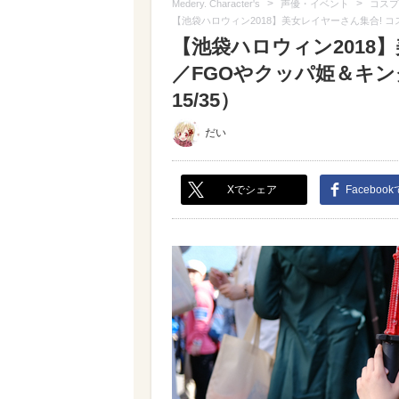
>
>
Medery. Character's
声優・イベント
コスプ
【池袋ハロウィン2018】美女レイヤーさん集合!
【池袋ハロウィン2018
／FGOやクッパ姫＆キ
15/35）
だい
Xでシェア
Faceboo