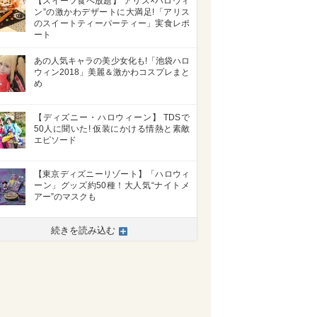
【スイーツ食べ放題】“アリス×ハロウィ
ン”の激かわデザートに大満足!「アリス
のスイートティーパーティー」実食レポ
ート
あの人気キャラの美少女化も!「池袋ハロ
ウィン2018」美麗＆激かわコスプレまと
め
【ディズニー・ハロウィーン】 TDSで
50人に聞いた! 仮装にかける情熱と素敵
エピソード
【東京ディズニーリゾート】「ハロウィ
ーン」グッズ約50種！大人気“ナイトメ
アー”のマスクも
続きを読み込む