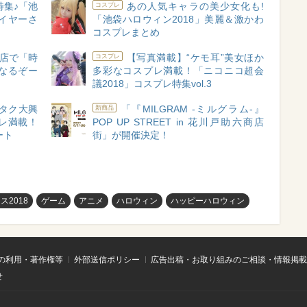
特集♪「池
あの人気キャラの美少女化も!
コスプレ
レイヤーさ
「池袋ハロウィン2018」美麗＆激かわ
コスプレまとめ
店で「時
【写真満載】“ケモ耳”美女ほか
コスプレ
なるぞー
多彩なコスプレ満載！「ニコニコ超会
議2018」コスプレ特集vol.3
タク大興
「『MILGRAM -ミルグラム-』
新商品
レ満載！
POP UP STREET in 花川戸助六商店
ート
街」が開催決定！
2018
ゲーム
アニメ
ハロウィン
ハッピーハロウィン
の利用・著作権等
外部送信ポリシー
広告出稿・お取り組みのご相談・情報掲載
せ