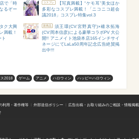
店で「時
【写真満載】“ケモ耳”美女ほか
コスプレ
なるぞー
多彩なコスプレ満載！「ニコニコ超会
議2018」コスプレ特集vol.3
タク大興
須王環(CV:宮野真守)×碓氷拓海
新商品
レ満載！
(CV:岡本信彦)による豪華コラボPV 大公
ート
開!! アニメイト池袋本店165インチサイ
ネージにてLaLa50周年記念広告絶賛掲
出中!!!
2018
ゲーム
アニメ
ハロウィン
ハッピーハロウィン
の利用・著作権等
外部送信ポリシー
広告出稿・お取り組みのご相談・情報掲載
せ