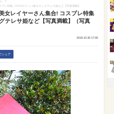
>
レ
 コスプレ特集／FGOやクッパ姫＆キングテレサ姫など【写真満載】
】美女レイヤーさん集合! コスプレ特集
ングテレサ姫など【写真満載】（写真
3
2018.10.30 17:00
4
kでシェア
5