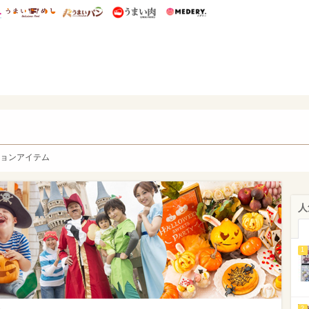
総研 ディズニー特集
mimot.
うまいめし
うまいパン
うまい肉
Medery.
y. Character's
ョンアイテム
人
1
2