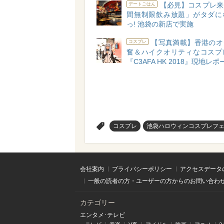
【必見】コスプレ来
デートごはん
間無制限飲み放題」がタダに
っ! 池袋の新店で実施
【写真満載】香港のオ
コスプレ
奮＆ハイクオリティなコスプ
『C3AFA HK 2018』現地レポ
>
コスプレ
池袋ハロウィンコスプレフェス
会社案内
プライバシーポリシー
アクセスデータ
一般の読者の方・ユーザーの方からのお問い合わ
カテゴリー
エンタメ･テレビ