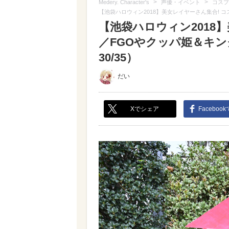
>
>
Medery. Character's
声優・イベント
コスプ
【池袋ハロウィン2018】美女レイヤーさん集合!
【池袋ハロウィン2018
／FGOやクッパ姫＆キ
30/35）
だい
Xでシェア
Faceboo