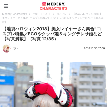
Medery. Character's
Medery. Character's
>
声優・イベント
>
コスプレ
>
【池袋ハロウィン2018】
美女レイヤーさん集合! コスプレ特集／FGOやクッパ姫＆キングテレサ姫など【写真満
載】
【池袋ハロウィン2018】美女レイヤーさん集合! コ
スプレ特集／FGOやクッパ姫＆キングテレサ姫など
【写真満載】（写真 12/35）
だい
2018.10.30 17:00