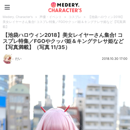
Medery. Character's
Medery. Character's
>
声優・イベント
>
コスプレ
>
【池袋ハロウィン2018】
美女レイヤーさん集合! コスプレ特集／FGOやクッパ姫＆キングテレサ姫など【写真満
載】
【池袋ハロウィン2018】美女レイヤーさん集合! コ
スプレ特集／FGOやクッパ姫＆キングテレサ姫など
【写真満載】（写真 11/35）
だい
2018.10.30 17:00