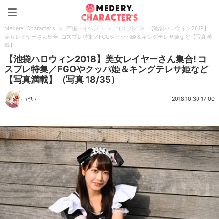
Medery. Character's
Medery. Character's
>
声優・イベント
>
コスプレ
>
【池袋ハロウィン2018】
美女レイヤーさん集合! コスプレ特集／FGOやクッパ姫＆キングテレサ姫など【写真満
載】
【池袋ハロウィン2018】美女レイヤーさん集合! コ
スプレ特集／FGOやクッパ姫＆キングテレサ姫など
【写真満載】（写真 18/35）
だい
2018.10.30 17:00