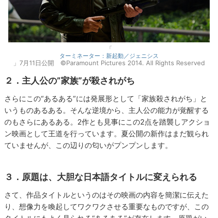
「
ターミネーター：新起動／ジェニシス
」7月11日公開 ©Paramount Pictures 2014. All Rights Reserved
２．主人公の”家族”が殺されがち
さらにこの“あるある”には発展形として「家族殺されがち」と
いうものあるある。そんな逆境から、主人公の能力が覚醒する
のもさらにあるある。2作とも見事にこの2点を踏襲しアクショ
ン映画として王道を行っています。夏公開の新作はまだ観られ
ていませんが、この辺りの匂いがプンプンします。
３．原題は、大胆な日本語タイトルに変えられる
さて、作品タイトルというのはその映画の内容を簡潔に伝えた
り、想像力を喚起してワクワクさせる重要なものですが、この