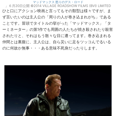
マッドマックス 怒りのデス・ロード
」６月20日公開 ©2014 VILLAGE ROADSHOW FILMS (BVI) LIMITED
ひと口にアクション映画と言ってもその類型は様々ですが、ま
ず言いたいのは主人公の「周りの人が巻き込まれがち」である
ことです。冒頭でタイトルの挙がった「マッドマックス」「タ
ーミネーター」の第1作でも周囲の人たちが焼き殺されたり殺害
されたりと、それはもう散々な目に遭ってます。巻き込まれる
仲間とは裏腹に、主人公は、自ら災いに足をツッコんでるいる
のに何故か無事・・・ある意味不死身だったりします。