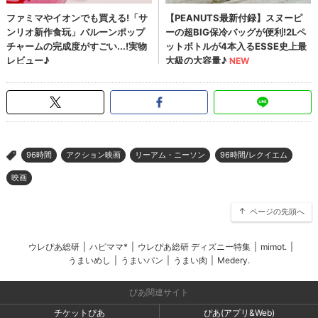
96時間
アクション映画
リーアム・ニーソン
96時間/レクイエム
>
映画
ページの先頭へ
ウレぴあ総研
|
ハピママ*
|
ウレぴあ総研 ディズニー特集
|
mimot.
|
うまいめし
|
うまいパン
|
うまい肉
|
Medery.
ぴあ関連サイト
チケットぴあ
ぴあ(アプリ&Web)