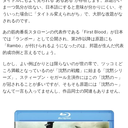
タイトルにもよく見られる“あるある”が存在します。原題がい
ま一つ気分が出ない、日本語にすると意味が分かりにくい、そ
ういった場合に「タイトル変えられがち」で、大胆な改題がな
されるのです。
あの筋肉番長スタローンの代表作である「First Blood」が日本
では「ランボー」として公開され、第2作以降は原題にも
「Rambo」が付けられるようになったのは、邦題が生んだ代表
的成功例と言えるでしょう。
しかし、よい例ばかりとは限らないのが世の常で、ツッコミど
ころ満載となっているのが「沈黙の戦艦」に始まる「沈黙シリ
ーズ」。スティーブン・セガール主演作にはこの「沈黙の～」
が冠されることが多いですが、そもそも原題には「沈黙の～」
なんて一言も入ってませんし、作品同士の関連もありません。