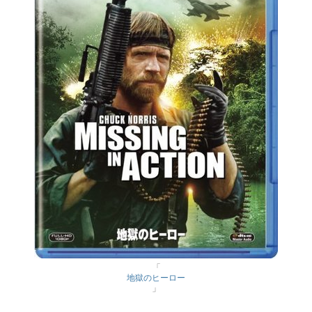
「
地獄のヒーロー
」