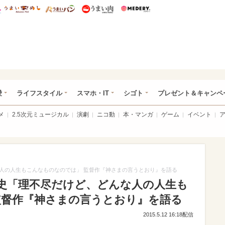
総研 ディズニー特集
mimot.
うまいめし
うまいパン
うまい肉
Medery.
ぴあ総研（うれぴあ）
愛
ライフスタイル
スマホ・IT
シゴト
プレゼント＆キャンペ
メ
2.5次元ミュージカル
演劇
ニコ動
本・マンガ
ゲーム
イベント
人の人生もこんなものなのでは」 監督作『神さまの言うとおり』を語る
史「理不尽だけど、どんな人の人生も
監督作『神さまの言うとおり』を語る
2015.5.12 16:18配信