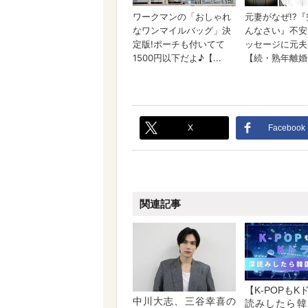
X
Facebook
関連記事
【K-POPも
中川大志、三谷幸喜の
読みしたら韓