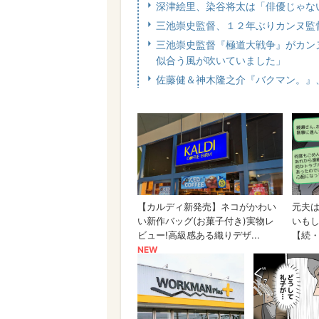
深津絵里、染谷将太は「俳優じゃな
三池崇史監督、１２年ぶりカンヌ監
三池崇史監督『極道大戦争』がカン
似合う風が吹いていました」
佐藤健＆神木隆之介『バクマン。』