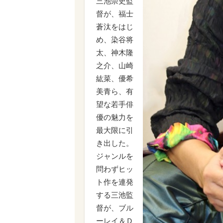
三池崇史監
督が、福士
蒼汰をはじ
め、染谷将
太、神木隆
之介、山崎
紘菜、優希
美青ら、有
望な若手俳
優の魅力を
最大限に引
き出した。
ジャンルを
問わずヒッ
ト作を連発
する三池監
督が、ブル
ーレイ＆Ｄ