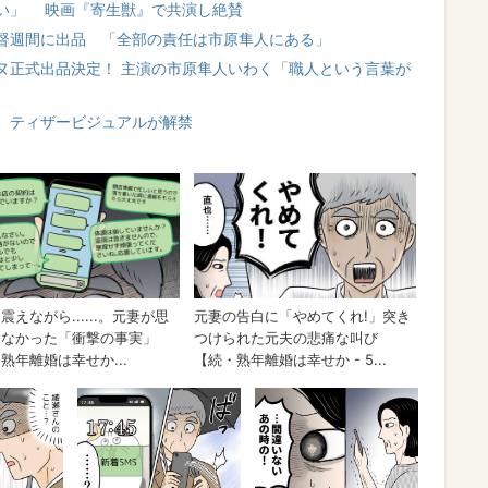
い」 映画『寄生獣』で共演し絶賛
督週間に出品 「全部の責任は市原隼人にある」
ヌ正式出品決定！ 主演の市原隼人いわく「職人という言葉が
、ティザービジュアルが解禁