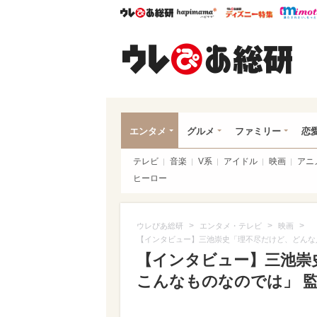
ウレぴあ総研
ハピママ*
ウレぴあ
ウレ
エンタメ
グルメ
ファミリー
恋
テレビ
音楽
V系
アイドル
映画
アニ
ヒーロー
>
>
>
ウレぴあ総研
エンタメ・テレビ
映画
【インタビュー】三池崇史「理不尽だけど、どんな
【インタビュー】三池崇
こんなものなのでは」 