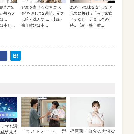
Kドラマも深
「ラストノート」“澄
福原遥「自分の大切な
国が見え