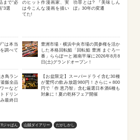
品まで“必
のヒット作漫画家、実
功罪とは? 『美味しん
”3選
は今こんな漫画を描い
ぼ』30年の変遷
てた!
プ”は本当
豊洲市場・横浜中央市場の買参権を活か
」を調べて
した本格回転鮨「回転鮨 豊洲 まぐろ一
番」ららぽーと湘南平塚に2026年8月8
日(土)グランドオープン！
焼き鳥ラン
【お盆限定】スーパードライ含む30種
ど釜飯全品
が驚愕の飲み放題980円！さらに＋800
ワーなど
円で「作 恵乃智」含む厳選日本酒6種も
フトドリン
対象に！夏の乾杯フェア開催
休み最終日
!!ジャぱん
山賊ダイアリー
だがしかし