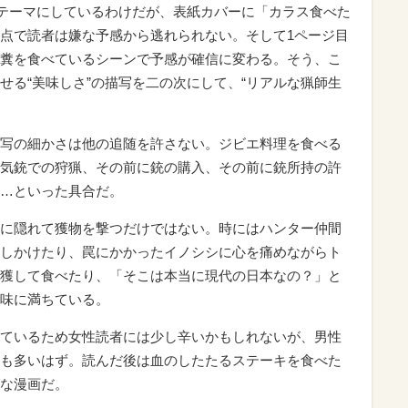
をテーマにしているわけだが、表紙カバーに「カラス食べた
点で読者は嫌な予感から逃れられない。そして1ページ目
糞を食べているシーンで予感が確信に変わる。そう、こ
せる“美味しさ”の描写を二の次にして、“リアルな猟師生
。
写の細かさは他の追随を許さない。ジビエ料理を食べる
気銃での狩猟、その前に銃の購入、その前に銃所持の許
…といった具合だ。
に隠れて獲物を撃つだけではない。時にはハンター仲間
しかけたり、罠にかかったイノシシに心を痛めながらト
獲して食べたり、「そこは本当に現代の日本なの？」と
味に満ちている。
ているため女性読者には少し辛いかもしれないが、男性
も多いはず。読んだ後は血のしたたるステーキを食べた
な漫画だ。