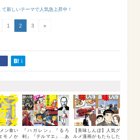
くて新しいテーマで人気急上昇中！
1
2
3
»
1
メン食い
『ハガレン』『るろ
【美味しんぼ】人気グ
女モノか
剣』『テルマエ』…あ
ルメ漫画がもたらした