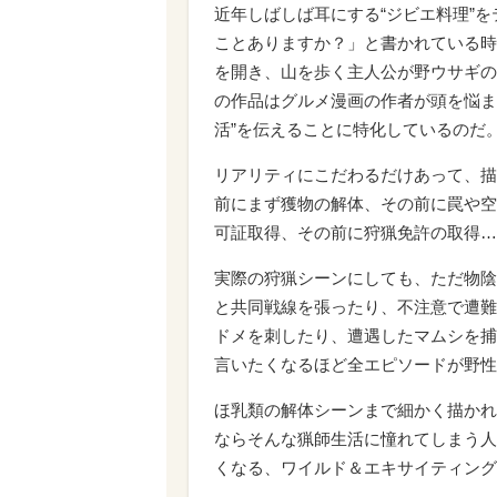
近年しばしば耳にする“ジビエ料理”
ことありますか？」と書かれている時
を開き、山を歩く主人公が野ウサギの
の作品はグルメ漫画の作者が頭を悩ま
活”を伝えることに特化しているのだ
リアリティにこだわるだけあって、描
前にまず獲物の解体、その前に罠や空
可証取得、その前に狩猟免許の取得…
実際の狩猟シーンにしても、ただ物陰
と共同戦線を張ったり、不注意で遭難
ドメを刺したり、遭遇したマムシを捕
言いたくなるほど全エピソードが野性
ほ乳類の解体シーンまで細かく描かれ
ならそんな猟師生活に憧れてしまう人
くなる、ワイルド＆エキサイティング