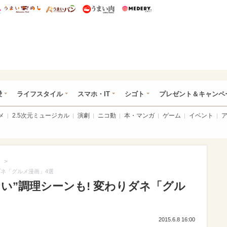
総研 ディズニー特集
mimot.
うまいめし
うまいパン
うまい肉
Medery.
ぴあ総研（うれぴあ）
愛
ライフスタイル
スマホ・IT
シゴト
プレゼント＆キャンペ
メ
2.5次元ミュージカル
演劇
ニコ動
本・マンガ
ゲーム
イベント
>
ダネ「グルメ漫画」4選
い”調理シーンも! 変わりダネ「グル
2015.6.8 16:00