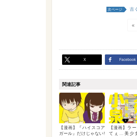
古
次ページ
«
X
Facebook
関連記事
【漫画】『ハイスコア
【漫画】ラー
ガール』だけじゃない!
てぇ…美少