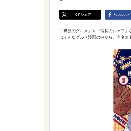
Xでシェア
Faceboo
『孤独のグルメ』や『信長のシェフ』な
はそんなグルメ漫画の中から、有名無