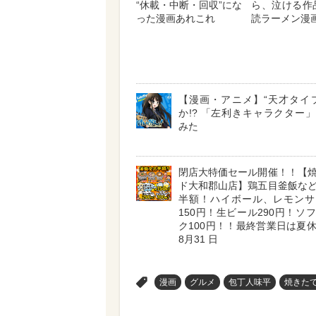
“休載・中断・回収”にな
ら、泣ける作
った漫画あれこれ
読ラーメン漫画
【漫画・アニメ】“天才タイ
か!? 「左利きキャラクター
みた
閉店大特価セール開催！！【
ド大和郡山店】鶏五目釜飯な
半額！ハイボール、レモンサ
150円！生ビール290円！ソ
ク100円！！最終営業日は夏
8月31 日
>
漫画
グルメ
包丁人味平
焼きたて