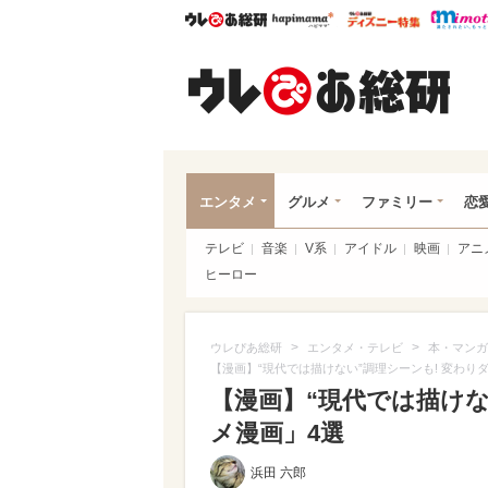
ウレぴあ総研
ハピママ*
ウレぴあ
ウレ
エンタメ
グルメ
ファミリー
恋
テレビ
音楽
V系
アイドル
映画
アニ
ヒーロー
>
>
ウレぴあ総研
エンタメ・テレビ
本・マンガ
【漫画】“現代では描けない”調理シーンも! 変わり
【漫画】“現代では描けな
メ漫画」4選
浜田 六郎