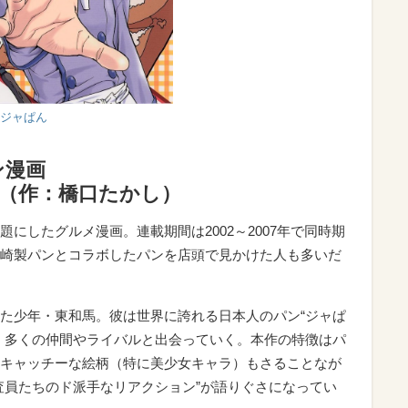
!ジャぱん
ン漫画
』（作：橋口たかし）
にしたグルメ漫画。連載期間は2002～2007年で同時期
崎製パンとコラボしたパンを店頭で見かけた人も多いだ
た少年・東和馬。彼は世界に誇れる日本人のパン“ジャぱ
、多くの仲間やライバルと出会っていく。本作の特徴はパ
キャッチーな絵柄（特に美少女キャラ）もさることなが
査員たちのド派手なリアクション”が語りぐさになってい