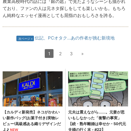
農業高校時代の話には『銀の匙』で見たようなシーンも描かれ
ており、ファンの人は元ネタ探しをしても楽しいかも。もちろ
ん純粋なエッセイ漫画としても屈指のおもしろさを誇る。
伝記、PCオタク…あの作者が挑む新境地
次ページ
1
2
3
»