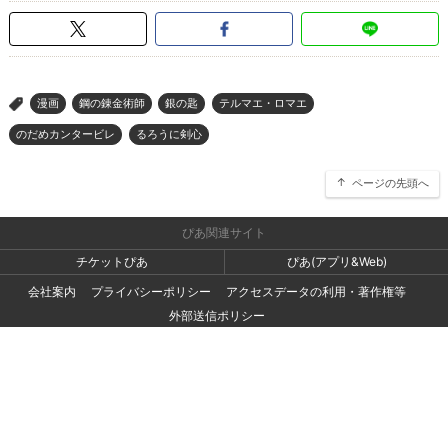
漫画
鋼の錬金術師
銀の匙
テルマエ・ロマエ
>
のだめカンタービレ
るろうに剣心
ページの先頭へ
ぴあ関連サイト
チケットぴあ
ぴあ(アプリ&Web)
会社案内
プライバシーポリシー
アクセスデータの利用・著作権等
外部送信ポリシー
広告出稿・お取り組みのご相談・情報掲載・その他お問い合わせ
一般の読者の方・ユーザーの方からのお問い合わせ
Copyright (C) PIA Corporation. All Rights Reserved.