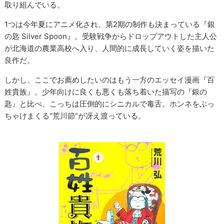
取り組んでいる。
1つは今年夏にアニメ化され、第2期の制作も決まっている『銀
の匙 Silver Spoon』。受験戦争からドロップアウトした主人公
が北海道の農業高校へ入り、人間的に成長していく姿を描いた
良作だ。
しかし、ここでお薦めしたいのはもう一方のエッセイ漫画『百
姓貴族』。少年向けに良くも悪くも落ち着いた描写の『銀の
匙』と比べ、こっちは圧倒的にシニカルで毒舌。ホンネをぶっ
ちゃけまくる“荒川節”が冴え渡っている。