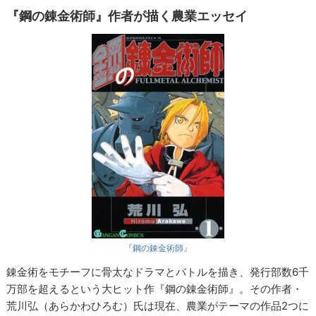
『鋼の錬金術師』作者が描く農業エッセイ
『鋼の錬金術師』
錬金術をモチーフに骨太なドラマとバトルを描き、発行部数6千
万部を超えるという大ヒット作『鋼の錬金術師』。その作者・
荒川弘（あらかわひろむ）氏は現在、農業がテーマの作品2つに