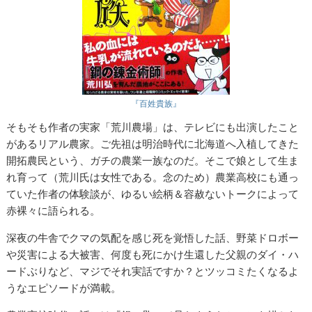
『百姓貴族』
そもそも作者の実家「荒川農場」は、テレビにも出演したこと
があるリアル農家。ご先祖は明治時代に北海道へ入植してきた
開拓農民という、ガチの農業一族なのだ。そこで娘として生ま
れ育って（荒川氏は女性である。念のため）農業高校にも通っ
ていた作者の体験談が、ゆるい絵柄＆容赦ないトークによって
赤裸々に語られる。
深夜の牛舎でクマの気配を感じ死を覚悟した話、野菜ドロボー
や災害による大被害、何度も死にかけ生還した父親のダイ・ハ
ードぶりなど、マジでそれ実話ですか？とツッコミたくなるよ
うなエピソードが満載。