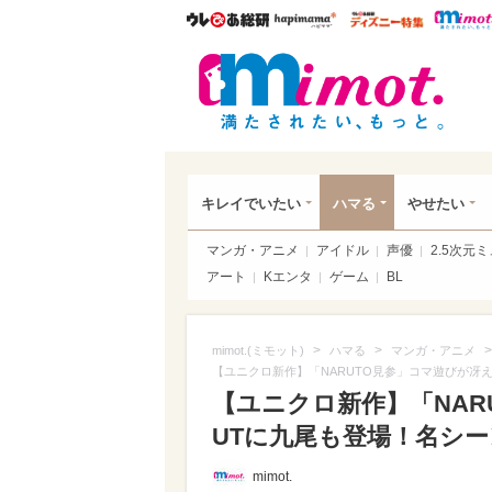
ウレぴあ総研
ハピママ*
ウレぴあ
mim
キレイでいたい
ハマる
やせたい
マンガ・アニメ
アイドル
声優
2.5次元
アート
Kエンタ
ゲーム
BL
>
>
>
mimot.(ミモット)
ハマる
マンガ・アニメ
【ユニクロ新作】「NARUTO見参」コマ遊びが冴
【ユニクロ新作】「NAR
UTに九尾も登場！名シー
mimot.