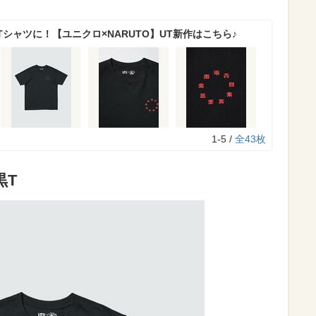
シャツに！【ユニクロ×NARUTO】UT新作はこちら♪
1-5 /
全43枚
黒T