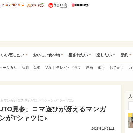
総研 ディズニー特集
mimot.
うまいめし
うまいパン
うまい肉
Medery.
ot.(ミモット)
いい恋したい
おいしい食べ物
癒されたい
楽したい
節約
ミュージカル
演劇
音楽
V系
テレビ・ドラマ
映画
旅行
おでかけ
カ
人
えるマンガUTに九尾も登場！名シーンがTシャツに♪
UTO見参」コマ遊びが冴えるマンガ
1
ンがTシャツに♪
2026.5.10 21:11