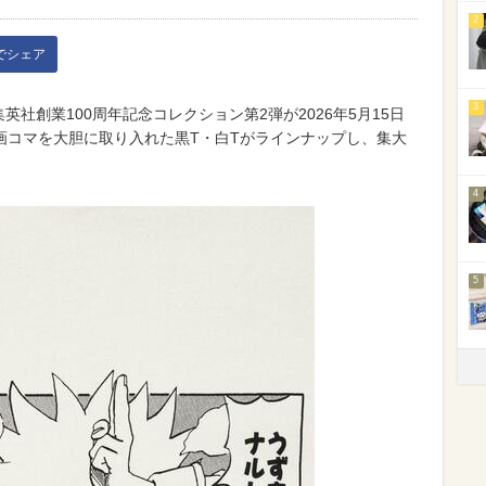
2
kでシェア
3
集英社創業100周年記念コレクション第2弾が2026年5月15日
画コマを大胆に取り入れた黒T・白Tがラインナップし、集大
4
5