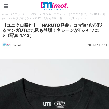
mimot.(ミモット)
mimot.(ミモット)
>
ハマる
>
マンガ・アニメ
>
【ユニクロ新作】「NARUTO見
参」コマ遊びが冴えるマンガUTに九尾も登場！名シーンがTシャツに♪
【ユニクロ新作】「NARUTO見参」コマ遊びが冴え
るマンガUTに九尾も登場！名シーンがTシャツに
♪（写真 4/43）
mimot.
2026.5.10 21:11