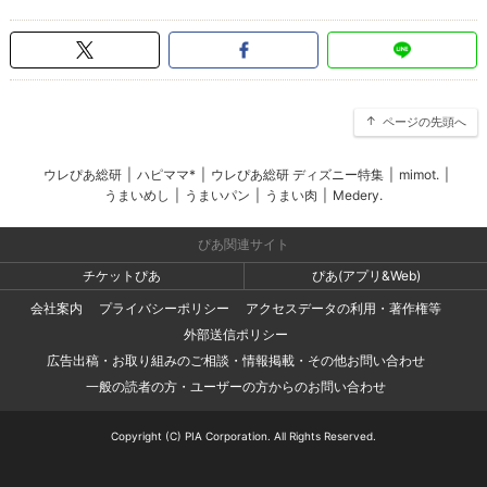
ページの先頭へ
ウレぴあ総研
|
ハピママ*
|
ウレぴあ総研 ディズニー特集
|
mimot.
|
うまいめし
|
うまいパン
|
うまい肉
|
Medery.
ぴあ関連サイト
チケットぴあ
ぴあ(アプリ&Web)
会社案内
プライバシーポリシー
アクセスデータの利用・著作権等
外部送信ポリシー
広告出稿・お取り組みのご相談・情報掲載・その他お問い合わせ
一般の読者の方・ユーザーの方からのお問い合わせ
Copyright (C) PIA Corporation. All Rights Reserved.