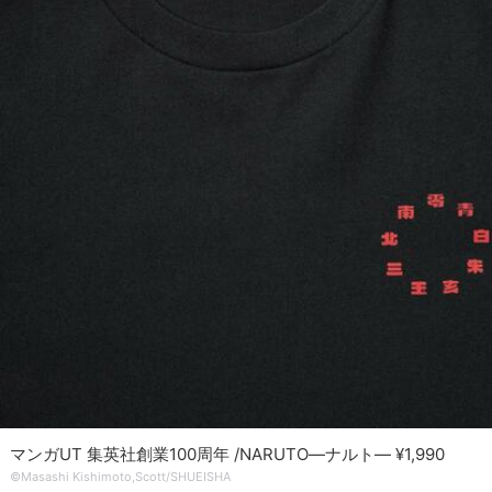
マンガUT 集英社創業100周年 /NARUTO―ナルト― ¥1,990
©Masashi Kishimoto,Scott/SHUEISHA