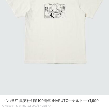
マンガUT 集英社創業100周年 /NARUTO―ナルト― ¥1,990
©Masashi Kishimoto,Scott/SHUEISHA