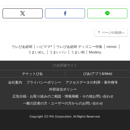
ページの先頭へ
ウレぴあ総研
|
ハピママ*
|
ウレぴあ総研 ディズニー特集
|
mimot.
|
うまいめし
|
うまいパン
|
うまい肉
|
Medery.
ぴあ関連サイト
チケットぴあ
ぴあ(アプリ&Web)
会社案内
プライバシーポリシー
アクセスデータの利用・著作権等
外部送信ポリシー
広告出稿・お取り組みのご相談・情報掲載・その他お問い合わせ
一般の読者の方・ユーザーの方からのお問い合わせ
Copyright (C) PIA Corporation. All Rights Reserved.