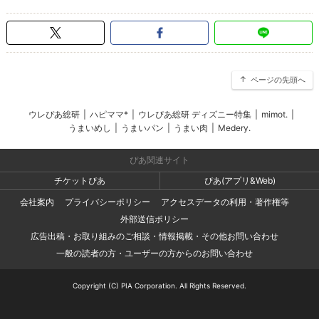
ページの先頭へ
ウレぴあ総研
|
ハピママ*
|
ウレぴあ総研 ディズニー特集
|
mimot.
|
うまいめし
|
うまいパン
|
うまい肉
|
Medery.
ぴあ関連サイト
チケットぴあ
ぴあ(アプリ&Web)
会社案内
プライバシーポリシー
アクセスデータの利用・著作権等
外部送信ポリシー
広告出稿・お取り組みのご相談・情報掲載・その他お問い合わせ
一般の読者の方・ユーザーの方からのお問い合わせ
Copyright (C) PIA Corporation. All Rights Reserved.