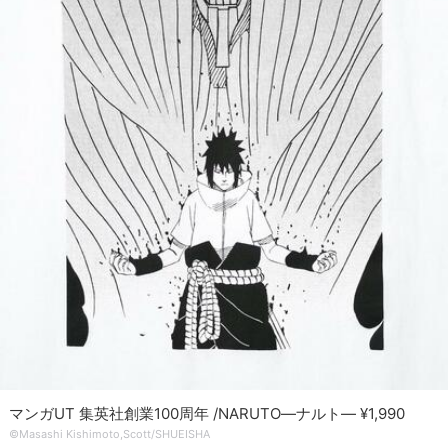
マンガUT 集英社創業100周年 /NARUTO―ナルト― ¥1,990
©Masashi Kishimoto,Scott/SHUEISHA