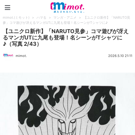
mimot.(ミモット)
mimot.(ミモット)
>
ハマる
>
マンガ・アニメ
>
【ユニクロ新作】「NARUTO見
参」コマ遊びが冴えるマンガUTに九尾も登場！名シーンがTシャツに♪
【ユニクロ新作】「NARUTO見参」コマ遊びが冴え
るマンガUTに九尾も登場！名シーンがTシャツに
♪（写真 2/43）
mimot.
2026.5.10 21:11