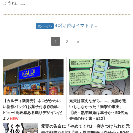
ょうね……。
40代1位はイマドキ…
次ページ
1
2
»