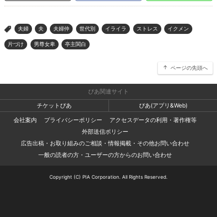
夫婦
夫
夫婦仲
世代別
イライラ
ストレス
イクメン
>
片づけ
男尊女卑
亭主関白
ページの先頭へ
ぴあ関連サイト
チケットぴあ
ぴあ(アプリ&Web)
会社案内
プライバシーポリシー
アクセスデータの利用・著作権等
外部送信ポリシー
広告出稿・お取り組みのご相談・情報掲載・その他お問い合わせ
一般の読者の方・ユーザーの方からのお問い合わせ
Copyright (C) PIA Corporation. All Rights Reserved.