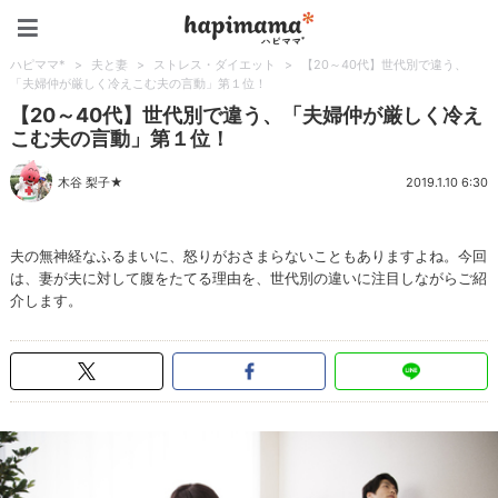
ハピママ*
ハピママ*
>
夫と妻
>
ストレス・ダイエット
>
【20～40代】世代別で違う、
「夫婦仲が厳しく冷えこむ夫の言動」第１位！
【20～40代】世代別で違う、「夫婦仲が厳しく冷え
こむ夫の言動」第１位！
木谷 梨子★
2019.1.10 6:30
夫の無神経なふるまいに、怒りがおさまらないこともありますよね。今回
は、妻が夫に対して腹をたてる理由を、世代別の違いに注目しながらご紹
介します。