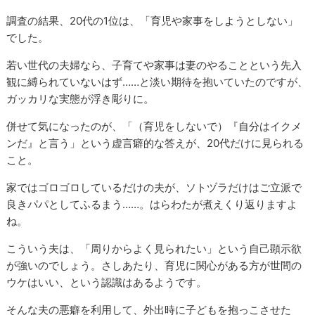
調査の結果、20
代の1位は、「育児や家事をしようとしない」
でした。
若い世代の夫婦なら、子育てや家事は妻のやることという先入
観に縛られていないはず……と淡い期待を抱いていたのですが、
ガッカリな実態が浮き彫りに。
併せて気になったのが、「（育児をしないで）『自分はイクメ
ンだ』と言う」という虚言癖的な答えが、
20
代だけに見られる
こと。
家ではゴロゴロしているだけの夫が、ソトヅラだけはご立派で
良きパパとしてふるまう……。はらわたが煮えくり返りますよ
ね。
こういう夫は、「周りからよく見られたい」という自己顕示欲
が強いのでしょう。さしあたり、育児に関心がある方が世間の
ウケはいい、という認識はあるようです。
そんな夫の悪癖を利用して、外出時に子どもを抱っこさせた