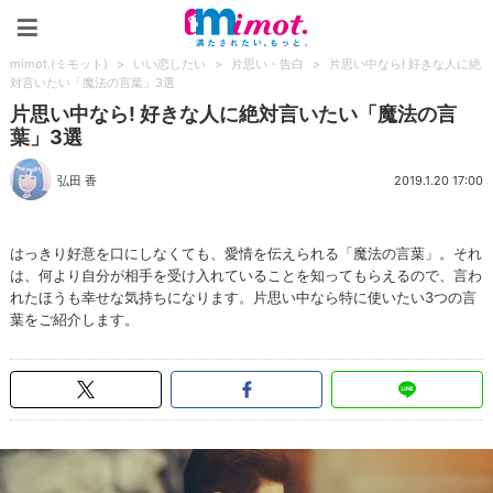
mimot.(ミモット)
mimot.(ミモット)
>
いい恋したい
>
片思い・告白
>
片思い中なら! 好きな人に絶
対言いたい「魔法の言葉」3選
片思い中なら! 好きな人に絶対言いたい「魔法の言
葉」3選
弘田 香
2019.1.20 17:00
はっきり好意を口にしなくても、愛情を伝えられる「魔法の言葉」。それ
は、何より自分が相手を受け入れていることを知ってもらえるので、言わ
れたほうも幸せな気持ちになります。片思い中なら特に使いたい3つの言
葉をご紹介します。