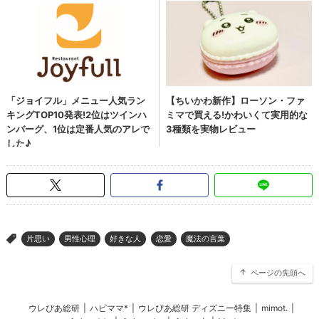
片思い
男性心理
好きな人
恋愛
魔法の言葉
>
ページの先頭へ
ウレぴあ総研
|
ハピママ*
|
ウレぴあ総研 ディズニー特集
|
mimot.
|