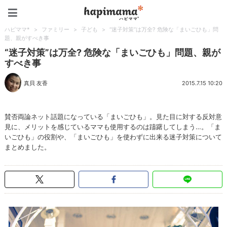
ハピママ*
ハピママ*
>
ファミリー
>
子ども
>
“迷子対策”は万全? 危険な「まいごひも」問
題、親がすべき事
“迷子対策”は万全? 危険な「まいごひも」問題、親が
すべき事
真貝 友香
2015.7.15 10:20
賛否両論ネット話題になっている「まいごひも」。見た目に対する反対意
見に、メリットを感じているママも使用するのは躊躇してしまう…。「ま
いごひも」の役割や、「まいごひも」を使わずに出来る迷子対策について
まとめました。