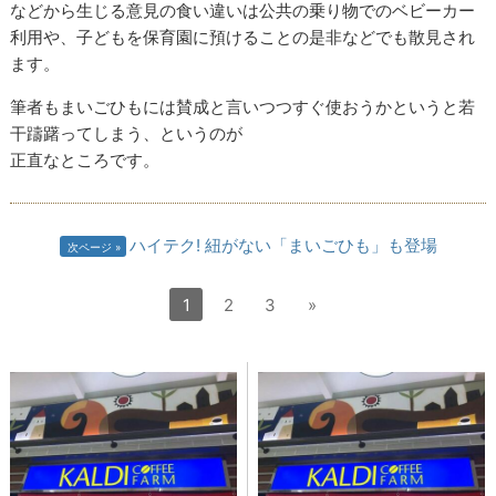
などから生じる意見の食い違いは公共の乗り物でのベビーカー
利用や、子どもを保育園に預けることの是非などでも散見され
ます。
筆者もまいごひもには賛成と言いつつすぐ使おうかというと若
干躊躇ってしまう、というのが
正直なところです。
ハイテク! 紐がない「まいごひも」も登場
次ページ
1
2
3
»