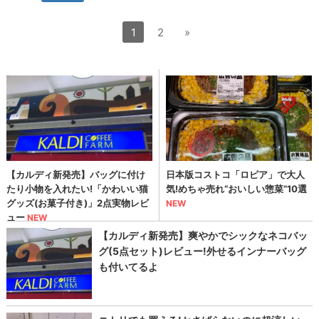
1
2
»