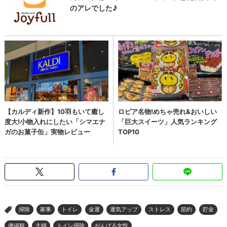
掃除
家事
トイレ
金運
運気アップ
ストレス
節約
貯金
>
価値観
主婦
トイレ掃除
がんばる女性