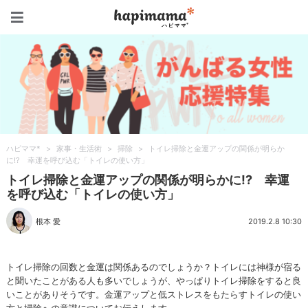
ハピママ*
ハピママ*
>
家事・生活術
>
掃除
>
トイレ掃除と金運アップの関係が明らか
に!? 幸運を呼び込む「トイレの使い方」
トイレ掃除と金運アップの関係が明らかに!? 幸運
を呼び込む「トイレの使い方」
根本 愛
2019.2.8 10:30
トイレ掃除の回数と金運は関係あるのでしょうか？トイレには神様が宿る
と聞いたことがある人も多いでしょうが、やっぱりトイレ掃除をすると良
いことがありそうです。金運アップと低ストレスをもたらすトイレの使い