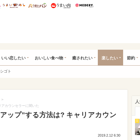
総研 ディズニー特集
mimot.
うまいめし
うまいパン
うまい肉
Medery.
ot.(ミモット)
いい恋したい
おいしい食べ物
癒されたい
楽したい
節約
シゴト
>
人
ャリアカウンセラーに聞いた
アップ”する方法は? キャリアカウン
1
2019.2.12 6:30