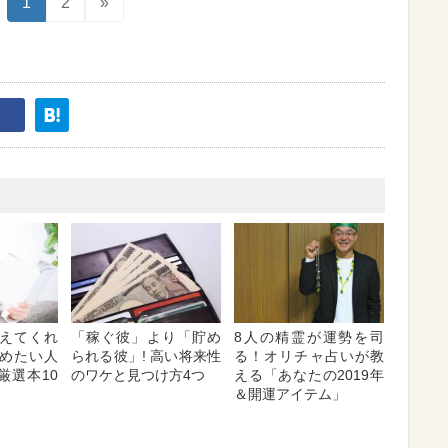
1
2
»
えてくれ
「稼ぐ彼」より「貯め
8人の精霊が運勢を司
めたい人
られる彼」! 高い将来性
る！オリチャ占いが教
厳選本10
のワケと見つけ方4つ
える「あなたの2019年
＆開運アイテム」