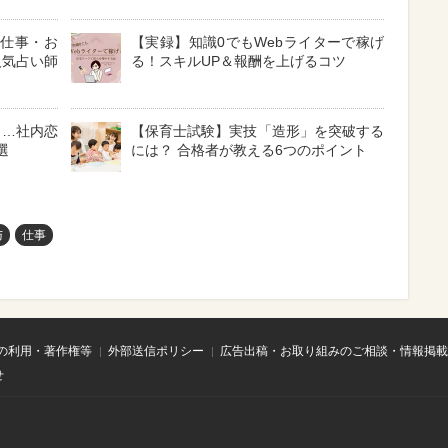
「仕事・お
【実録】知識0でもWebライターで稼げ
人気占い師
る！スキルUP＆報酬を上げるコツ
も…社内恋
【保育士試験】実技「造形」を突破する
選
には？ 合格者が教える6つのポイント
与
仕事
の利用・著作権等
外部送信ポリシー
広告出稿・お取り組みのご相談・情報掲載
せ