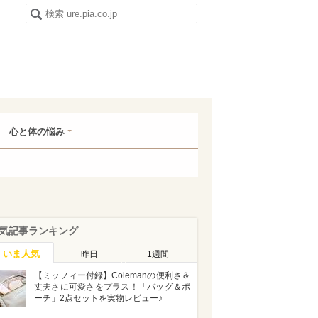
心と体の悩み
気記事ランキング
いま人気
昨日
1週間
【ミッフィー付録】Colemanの便利さ＆
丈夫さに可愛さをプラス！「バッグ＆ポ
ーチ」2点セットを実物レビュー♪