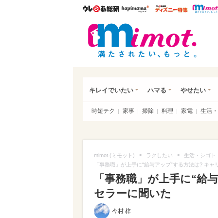
ウレぴあ総研
ハピママ*
ウレぴあ
mim
キレイでいたい
ハマる
やせたい
時短テク
家事
掃除
料理
家電
生活・
>
>
mimot.(ミモット)
ラクしたい
生活・シゴト
「事務職」が上手に“給与アップ”する方法は? キ
「事務職」が上手に“給与
セラーに聞いた
今村 梓