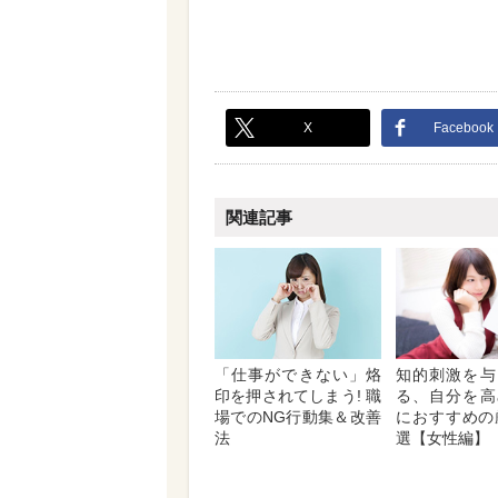
X
Facebook
関連記事
「仕事ができない」烙
知的刺激を与
印を押されてしまう! 職
る、自分を高
場でのNG行動集＆改善
におすすめの
法
選【女性編】