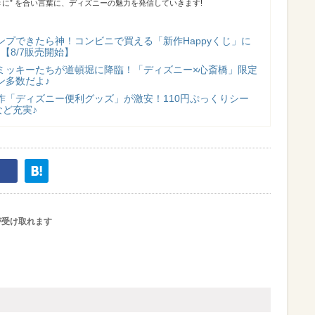
に” を合い言葉に、ディズニーの魅力を発信していきます!
ンプできたら神！コンビニで買える「新作Happyくじ」に
【8/7販売開始】
ミッキーたちが道頓堀に降臨！「ディズニー×心斎橋」限定
ン多数だよ♪
作「ディズニー便利グッズ」が激安！110円ぷっくりシー
など充実♪
が受け取れます