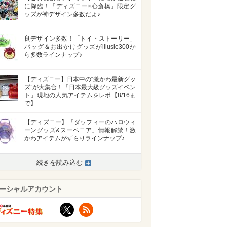
に降臨！「ディズニー×心斎橋」限定グ
ッズが神デザイン多数だよ♪
良デザイン多数！「トイ・ストーリー」
バッグ＆お出かけグッズがillusie300か
ら多数ラインナップ♪
【ディズニー】日本中の“激かわ最新グッ
ズ”が大集合！「日本最大級グッズイベン
ト」現地の人気アイテムをレポ【8/16ま
で】
【ディズニー】「ダッフィーのハロウィ
ーングッズ&スーベニア」情報解禁！激
かわアイテムがずらりラインナップ♪
続きを読み込む
ーシャルアカウント
X
RSS