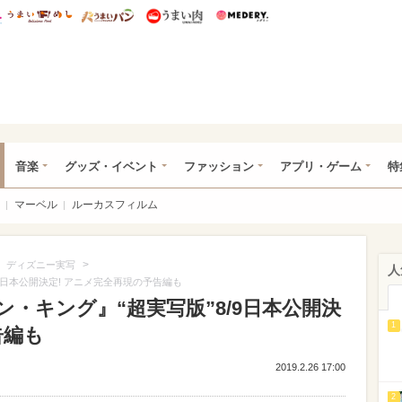
総研 ディズニー特集
mimot.
うまいめし
うまいパン
うまい肉
Medery.
ズニー特集 -ウレぴあ総研
音楽
グッズ・イベント
ファッション
アプリ・ゲーム
特
マーベル
ルーカスフィルム
>
>
ディズニー実写
人
9日本公開決定! アニメ完全再現の予告編も
・キング』“超実写版”8/9日本公開決
1
告編も
2019.2.26 17:00
2