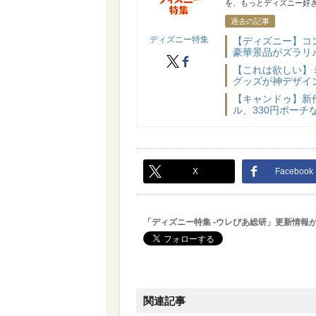
を、もっとディズニー好き
過去の記事
ディズニー特集
【ディズニー】コ
豪華景品がズラリ♪
X
facebook
【これは欲しい】
グッズが神デザイ
【キャンドゥ】新
ル、330円ポーチ
X
Facebook
「ディズニー特集 -ウレぴあ総研」更新情報
関連記事