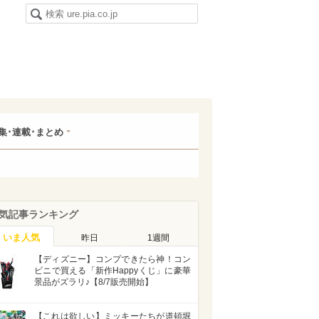
集･連載･まとめ
気記事ランキング
いま人気
昨日
1週間
【ディズニー】コンプできたら神！コン
ビニで買える「新作Happyくじ」に豪華
景品がズラリ♪【8/7販売開始】
【これは欲しい】ミッキーたちが道頓堀