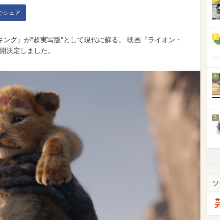
kでシェア
3
ング』が“超実写版”として現代に蘇る。 映画『ライオン・
公開決定しました。
4
5
ソ