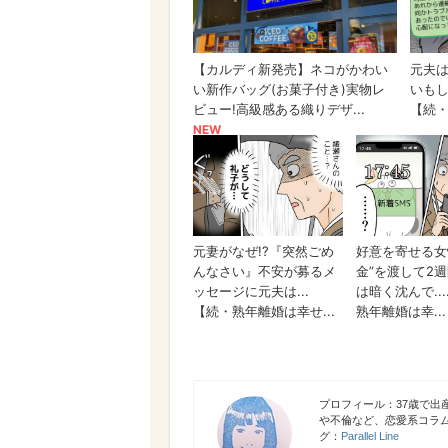
弘田 香
プロフィール：37歳で出
や不倫など、恋愛系コラ
グ：
Parallel Line