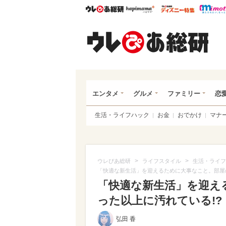
ウレぴあ総研
ハピママ*
ウレぴあ
ウレ
エンタメ
グルメ
ファミリー
恋
生活・ライフハック
お金
おでかけ
マナ
>
>
ウレぴあ総研
ライフスタイル
生活・ライフ
「快適な新生活」を迎えるために大事なこと。部屋
「快適な新生活」を迎え
った以上に汚れている!?
弘田 香