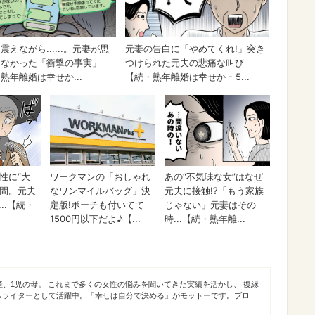
産、1児の母。 これまで多くの女性の悩みを聞いてきた実績を活かし、 復縁
ムライターとして活躍中。「幸せは自分で決める」がモットーです。ブロ