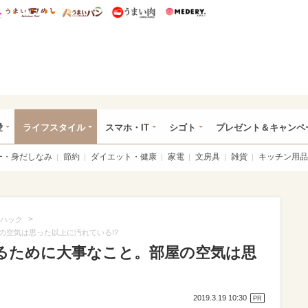
総研 ディズニー特集
mimot.
うまいめし
うまいパン
うまい肉
Medery.
ぴあ総研（うれぴあ）
愛
ライフスタイル
スマホ・IT
シゴト
プレゼント＆キャンペ
ー・身だしなみ
節約
ダイエット・健康
家電
文房具
雑貨
キッチン用品
>
ハック
の空気は思った以上に汚れている!?
るために大事なこと。部屋の空気は思
2019.3.19 10:30
PR