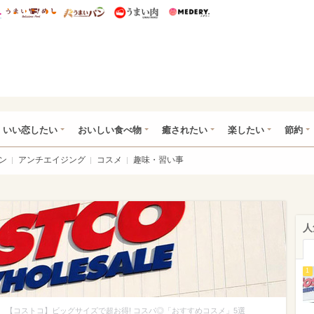
総研 ディズニー特集
mimot.
うまいめし
うまいパン
うまい肉
Medery.
ot.(ミモット)
いい恋したい
おいしい食べ物
癒されたい
楽したい
節約
ン
アンチエイジング
コスメ
趣味・習い事
人
1
>
【コストコ】ビッグサイズで超お得! コスパ◎「おすすめコスメ」5選