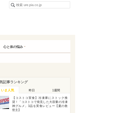
心と体の悩み
気記事ランキング
いま人気
昨日
1週間
【コストコ実食】冷凍庫にストック推
奨！「コストコで発見した大容量の冷凍
神グルメ」3品を実食レビュー【夏の救
世主】