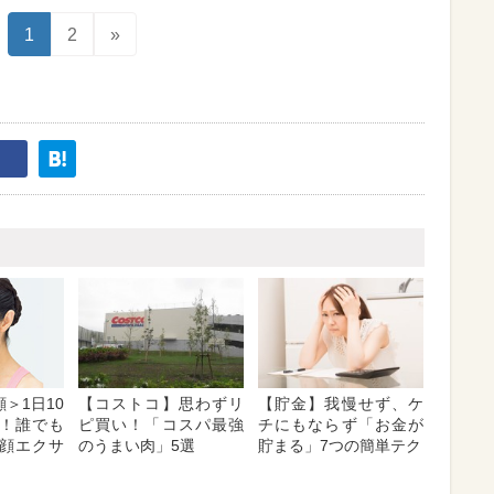
1
2
»
＞1日10
【コストコ】思わずリ
【貯金】我慢せず、ケ
！誰でも
ピ買い！「コスパ最強
チにもならず「お金が
顔エクサ
のうまい肉」5選
貯まる」7つの簡単テク