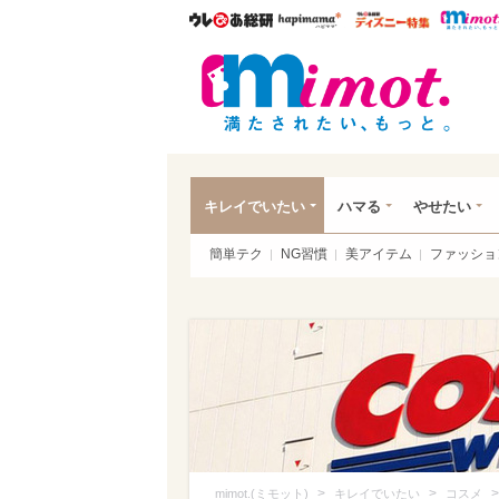
ウレぴあ総研
ハピママ*
ウレぴあ
mim
キレイでいたい
ハマる
やせたい
簡単テク
NG習慣
美アイテム
ファッショ
>
>
mimot.(ミモット)
キレイでいたい
コスメ