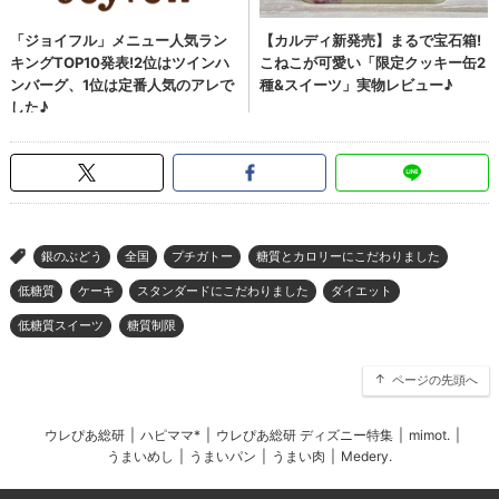
銀のぶどう
全国
プチガトー
糖質とカロリーにこだわりました
>
低糖質
ケーキ
スタンダードにこだわりました
ダイエット
低糖質スイーツ
糖質制限
ページの先頭へ
ウレぴあ総研
|
ハピママ*
|
ウレぴあ総研 ディズニー特集
|
mimot.
|
うまいめし
|
うまいパン
|
うまい肉
|
Medery.