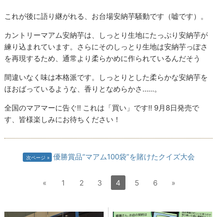
これが後に語り継がれる、お台場安納芋騒動です（嘘です）。
カントリーマアム安納芋は、しっとり生地にたっぷり安納芋が
練り込まれています。さらにそのしっとり生地は安納芋っぽさ
を再現するため、通常より柔らかめに作られているんだそう
間違いなく味は本格派です。しっとりとした柔らかな安納芋を
ほおばっているような、香りとなめらかさ……。
全国のマアマーに告ぐ!! これは「買い」です!! 9月8日発売で
す、皆様楽しみにお待ちください！
優勝賞品“マアム100袋”を賭けたクイズ大会
次ページ
«
1
2
3
4
5
6
»