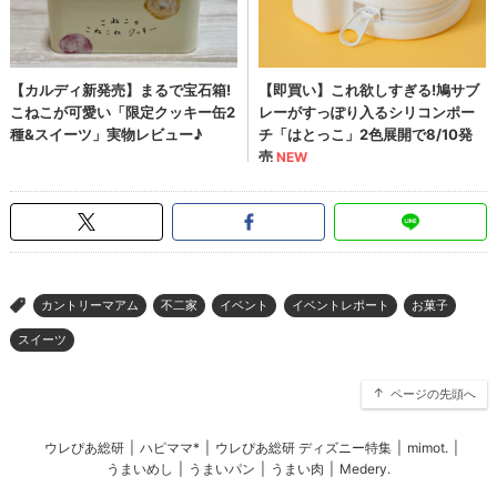
カントリーマアム
不二家
イベント
イベントレポート
お菓子
>
スイーツ
ページの先頭へ
ウレぴあ総研
|
ハピママ*
|
ウレぴあ総研 ディズニー特集
|
mimot.
|
うまいめし
|
うまいパン
|
うまい肉
|
Medery.