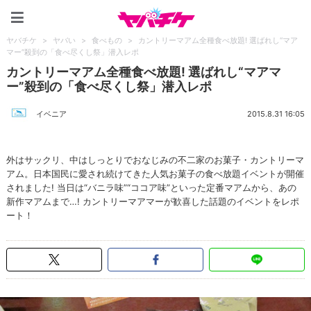
ヤバチケ
ヤバチケ
>
ヤバい
>
食べもの
>
カントリーマアム全種食べ放題! 選ばれし“マア
マー”殺到の「食べ尽くし祭」潜入レポ
カントリーマアム全種食べ放題! 選ばれし“マアマ
ー”殺到の「食べ尽くし祭」潜入レポ
イベニア
2015.8.31 16:05
外はサックリ、中はしっとりでおなじみの不二家のお菓子・カントリーマ
アム。日本国民に愛され続けてきた人気お菓子の食べ放題イベントが開催
されました! 当日は“バニラ味”“ココア味”といった定番マアムから、あの
新作マアムまで…! カントリーマアマーが歓喜した話題のイベントをレポ
ート！