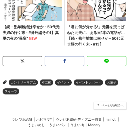
カントリーマアム
不二家
イベント
イベントレポート
お菓子
>
スイーツ
ページの先頭へ
ウレぴあ総研
|
ハピママ*
|
ウレぴあ総研 ディズニー特集
|
mimot.
|
うまいめし
|
うまいパン
|
うまい肉
|
Medery.