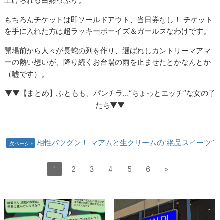
上げられる白熱っぷり。
もちろんチケットは即ソールドアウト、当日券なし！ チケット
を手に入れた方は超ラッキーボーイズ＆ガールズなわけです。
開場前から人々が長蛇の列を作り、選ばれしカントリーマアマ
ーの熱い想いが、降り続くお台場の雨を止ませたとかなんとか
（嘘です）。
▼▼【まとめ】ふともも、パンチラ…“ちょっとエッチ”な女の子
たち▼▼
相性バツグン！ マアムと生クリームの“絶品スイーツ”
次ページ
1
2
3
4
5
6
»