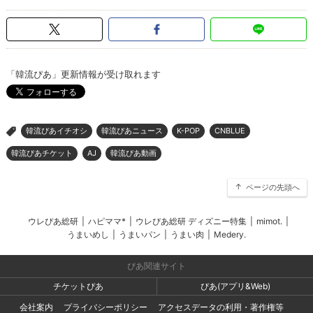
「韓流ぴあ」更新情報が受け取れます
韓流ぴあイチオシ
韓流ぴあニュース
K-POP
CNBLUE
>
韓流ぴあチケット
AJ
韓流ぴあ動画
ページの先頭へ
ウレぴあ総研
|
ハピママ*
|
ウレぴあ総研 ディズニー特集
|
mimot.
|
うまいめし
|
うまいパン
|
うまい肉
|
Medery.
ぴあ関連サイト
チケットぴあ
ぴあ(アプリ&Web)
会社案内
プライバシーポリシー
アクセスデータの利用・著作権等