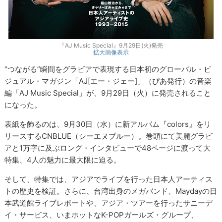
『AJ Music Special』9月29日(火)発売
拡大画像表示
“つながる”瞬間をグラビアで表現する日本初のグローバル・ビ
ジュアル・マガジン「AJ[エー・ジェー]」（ぴあ発行）の音楽
編「AJ Music Special」が、9月29日（火）に発売されること
になった。
表紙を飾るのは、9月30日（水）に新アルバム『colors』をリ
リースするCNBLUE（シーエヌブルー）。巻頭にて美麗グラビ
アと1万字に及ぶロング・インタビューで48ページに渡って大
特集、4人の魅力に最大限に迫る。
そして、特集では、アジアでライブを行った日本人アーティス
トの歴史を検証。さらに、台湾出身のメガバンド、Maydayの日
本武道館ライブレポートや、アジア・ツアーを行ったサニーデ
イ・サービス、いまホットなK-POPガールズ・グループ、