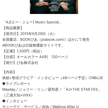
「AJ[エー・ジェー] Music Special」
【商品概要】
【発売日】2015年9月29日（火）
全国書店、BOOKぴあ（piabook.com/）ほかにて発売
※BOOKぴあは出版物通販サイトです。
【定価】1,300円（税込）
【仕様】オールカラー A4判 120ページ
【発行】ぴあ株式会社
【内容】
表紙+巻頭グラビア・インタビュー（48ページ予定）CNBLUE
●ライブレポート
Mayday／ジェリー・リン／梁邦彦／「AJ×THE STAR FES」
（三浦大知×VIXX）
●インタビュー
サニーデイ・サービス／AOA／Walking After U