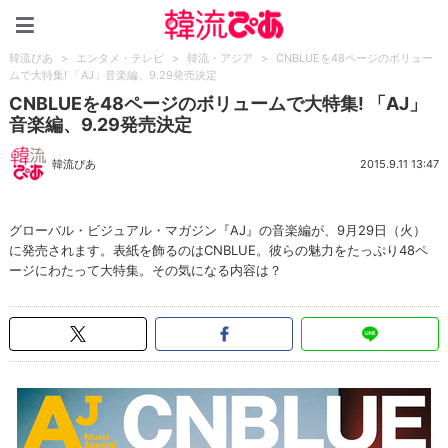
韓流ぴあ
韓流ぴあ
>
エンタメ・テレビ
>
韓流・アジア
>
CNBLUEを48ページのボリュー
ムで大特集! 「AJ」音楽編、9.29発売決定
CNBLUEを48ページのボリュームで大特集! 「AJ」
音楽編、9.29発売決定
韓流ぴあ
2015.9.11 13:47
グローバル・ビジュアル・マガジン『AJ』の音楽編が、9月29日（火）
に発売されます。表紙を飾るのはCNBLUE。彼らの魅力をたっぷり48ペ
ージにわたって大特集。その気になる内容は？