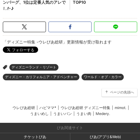
「ディズニー特集 -ウレぴあ総研」更新情報が受け取れます
ディズニーランド・リゾート
>
ディズニー・カリフォルニア・アドベンチャー
ワールド・オブ・カラー
ページの先頭へ
ウレぴあ総研
|
ハピママ*
|
ウレぴあ総研 ディズニー特集
|
mimot.
|
うまいめし
|
うまいパン
|
うまい肉
|
Medery.
ぴあ関連サイト
チケットぴあ
ぴあ(アプリ&Web)