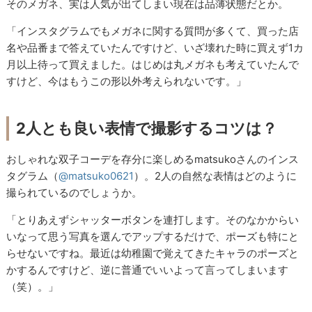
そのメガネ、実は人気が出てしまい現在は品薄状態だとか。
「インスタグラムでもメガネに関する質問が多くて、買った店
名や品番まで答えていたんですけど、いざ壊れた時に買えず
1
カ
月以上待って買えました。はじめは丸メガネも考えていたんで
すけど、今はもうこの形以外考えられないです。」
2人とも良い表情で撮影するコツは？
おしゃれな双子コーデを存分に楽しめる
matsuko
さんのインス
タグラム（
@matsuko0621
）。
2
人の自然な表情はどのように
撮られているのでしょうか。
「とりあえずシャッターボタンを連打します。そのなかからい
いなって思う写真を選んでアップするだけで、ポーズも特にと
らせないですね。最近は幼稚園で覚えてきたキャラのポーズと
かするんですけど、逆に普通でいいよって言ってしまいます
（笑）。」