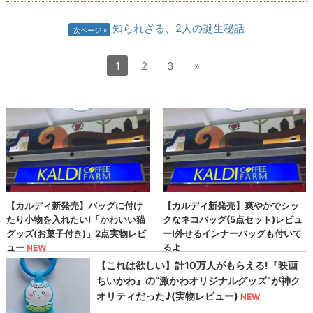
知られざる、2人の誕生秘話
次ページ
1
2
3
»