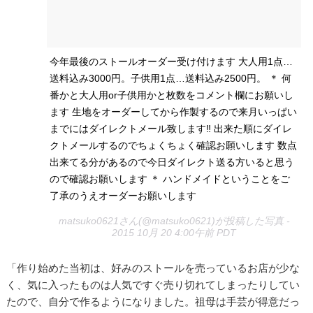
今年最後のストールオーダー受け付けます 大人用1点…
送料込み3000円。子供用1点…送料込み2500円。 ＊ 何
番かと大人用or子供用かと枚数をコメント欄にお願いし
ます 生地をオーダーしてから作製するので来月いっぱい
までにはダイレクトメール致します‼︎ 出来た順にダイレ
クトメールするのでちょくちょく確認お願いします 数点
出来てる分があるので今日ダイレクト送る方いると思う
ので確認お願いします ＊ ハンドメイドということをご
了承のうえオーダーお願いします
matsuko0621さん(@matsuko0621)が投稿した写真 -
2015 10月 20 4:00午前 PDT
「作り始めた当初は、好みのストールを売っているお店が少な
く、気に入ったものは人気ですぐ売り切れてしまったりしてい
たので、自分で作るようになりました。祖母は手芸が得意だっ