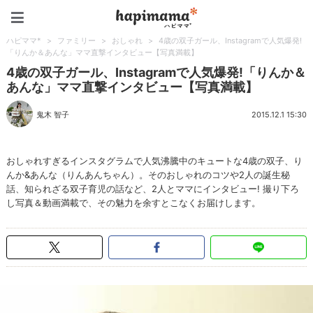
ハピママ*
ハピママ*
>
ファミリー
>
おしゃれ
>
4歳の双子ガール、Instagramで人気爆発!
「りんか＆あんな」ママ直撃インタビュー【写真満載】
4歳の双子ガール、Instagramで人気爆発!「りんか＆
あんな」ママ直撃インタビュー【写真満載】
鬼木 智子
2015.12.1 15:30
おしゃれすぎるインスタグラムで人気沸騰中のキュートな4歳の双子、り
んか&あんな（りんあんちゃん）。そのおしゃれのコツや2人の誕生秘
話、知られざる双子育児の話など、2人とママにインタビュー! 撮り下ろ
し写真＆動画満載で、その魅力を余すとこなくお届けします。