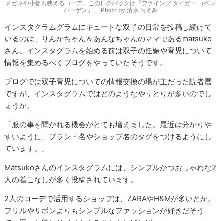
メガネや小物も映えるコーデ。この日のバッグは「フライング タイガー コペン
ハーゲン」。 Photo by 清水 ちえみ
インスタグラムグラムにキュートな双子の日常を投稿し続けて
いるのは、りんかちゃん＆あんなちゃんのママである
matsuko
さん。インスタグラムを始める前は双子の妊娠や育児について
情報を集めるべくブログをやっていたそうです。
ブログでは双子育児についての情報交換の場が主だった読者層
ですが、インスタグラムではどのようなやりとりが多いのでし
ょうか。
「服の事を聞かれる機会がとても増えました。最近は分かりや
すいように、ブランド名やショップ名のタグをつけるようにし
ています。」
Matsuko
さんのインスタグラムには、シンプルかつおしゃれな
2
人の着こなしが多く投稿されています。
2
人のコーデで活用するショップは、
ZARA
や
H&M
が多いとか。
フリルやリボンよりもシンプルなファッションが好きだそう