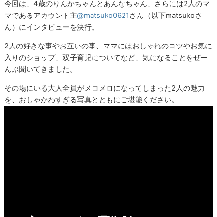
今回は、4歳のりんかちゃんとあんなちゃん、さらには
2
人のマ
マであるアカウント主
@matsuko0621
さん（以下matsukoさ
ん）にインタビューを決行。
2
人の好きな事やお互いの事、ママにはおしゃれのコツやお気に
入りのショップ、双子育児についてなど、気になることをぜー
んぶ聞いてきました。
その場にいる大人全員がメロメロになってしまった
2
人の魅力
を、おしゃかわすぎる写真とともにご堪能ください。