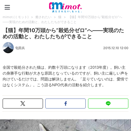
mimot.(ミモット)
mimot.(ミモット)
>
癒されたい
>
猫
>
【猫】年間10万頭から“殺処分ゼロ”へ
――実現のための活動と、わたしたちができること
【猫】年間10万頭から“殺処分ゼロ”へ――実現のた
めの活動と、わたしたちができること
屯田兵
2015.12.10 12:00
全国で殺処分された猫は、約数十万頭になります（2013年度）。飼い主
の身勝手な行動が大きな原因となっているのですが、飼い主に厳しい声を
向けているだけでは、問題は解決しません。「足りていないのは、愛情で
はなくシステム」。こう語るNPO代表の活動を紹介します。