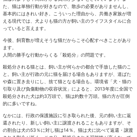
た、猫は単独行動が好きなので、散歩の必要がありませんし、
基本的にはきれい好き。こういった理由から、共働き家族が増
える現代では、犬よりも猫の方が飼い主のライフスタイルに合
っていると言えます。
今後、飼育数が増えそうな猫だからこそ心配すべきことがあり
ます。
人間の勝手な行動からくる「殺処分」の問題です。
殺処分される猫とは、飼い主が何らかの都合で手放した猫のこ
と。飼い主が行政の元に猫を届ける場合もありますが、道ばた
や森に置き去りにし、捨て猫となる場合も。環境省「犬・猫の
引取り及び負傷動物の収容状況」によると、2013年度に全国で
殺処分された犬は約3万頭で、猫は約数十万頭。猫の方が圧倒
的に多いですね。
なかには、行政の保護施設に引き取られた後、元の飼い主に返
還されたり、新しい飼い主に譲渡されることもありますが、そ
の割合は犬の53％に対し猫は14％。猫は犬に比べて返還・譲渡