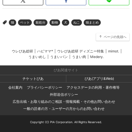
猫
ペット
殺処分
動物
犬
ねこ
猫まとめ
>
ページの先頭へ
ウレぴあ総研
|
ハピママ*
|
ウレぴあ総研 ディズニー特集
|
mimot.
|
うまいめし
|
うまいパン
|
うまい肉
|
Medery.
ぴあ関連サイト
チケットぴあ
ぴあ(アプリ&Web)
会社案内
プライバシーポリシー
アクセスデータの利用・著作権等
外部送信ポリシー
広告出稿・お取り組みのご相談・情報掲載・その他お問い合わせ
一般の読者の方・ユーザーの方からのお問い合わせ
Copyright (C) PIA Corporation. All Rights Reserved.