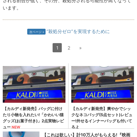
される割合が低く、その分、殺処分される可能性が高くなって
います。
“殺処分ゼロ”を実現するために
次ページ
1
2
»