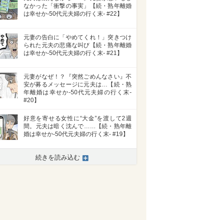
なかった「衝撃の事実」【続・熟年離婚
は幸せか-50代元夫婦の行く末- #22】
元妻の告白に「やめてくれ！」突きつけ
られた元夫の悲痛な叫び【続・熟年離婚
は幸せか-50代元夫婦の行く末- #21】
元妻がなぜ！？『突然ごめんなさい』不
安が募るメッセージに元夫は…【続・熟
年離婚は幸せか-50代元夫婦の行く末-
#20】
好意を寄せる女性に“大金”を渡して2週
間。元夫は暗く沈んで……【続・熟年離
婚は幸せか-50代元夫婦の行く末- #19】
続きを読み込む