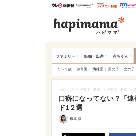
ウレぴあ総研
ハピママ*
ウレぴあ
ハピ
ファミリー
妊娠・出産
赤ちゃん
１〜３歳
保育園
幼稚園
男の子
女の子
>
>
>
ハピママ*
子育て・教育
子育て・教育
口癖になってない？「連
ド1２選
根本 愛