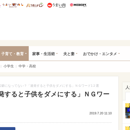
総研 ディズニー特集
mimot.
うまいめし
うまいパン
うまい肉
Medery.
ママ*
子育て・教育
家事・生活術
夫と妻
おでかけ・エンタメ
小学生
中学・高校
口癖になってない？「連発すると子供をダメにする」ＮＧワード1２選
人
発すると子供をダメにする」ＮＧワー
1
2019.7.20 11:10
2