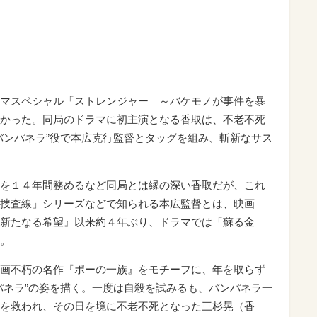
マスペシャル「ストレンジャー ～バケモノが事件を暴
かった。同局のドラマに初主演となる香取は、不老不死
バンパネラ”役で本広克行監督とタッグを組み、斬新なサス
を１４年間務めるなど同局とは縁の深い香取だが、これ
捜査線」シリーズなどで知られる本広監督とは、映画
新たなる希望』以来約４年ぶり、ドラマでは「蘇る金
。
画不朽の名作『ポーの一族』をモチーフに、年を取らず
パネラ”の姿を描く。一度は自殺を試みるも、バンパネラ一
を救われ、その日を境に不老不死となった三杉晃（香