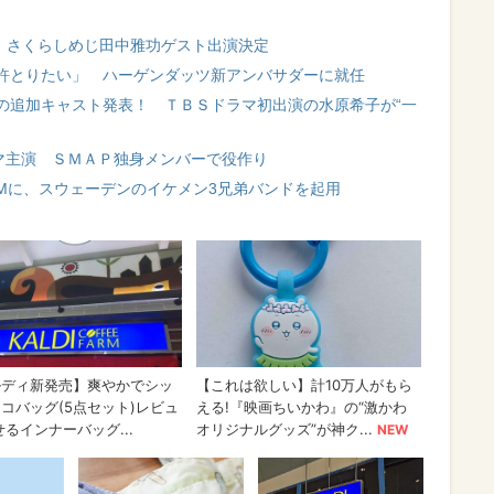
チ』さくらしめじ田中雅功ゲスト出演決定
許とりたい」 ハーゲンダッツ新アンバサダーに就任
の追加キャスト発表！ ＴＢＳドラマ初出演の水原希子が“一
ラマ主演 ＳＭＡＰ独身メンバーで役作り
Mに、スウェーデンのイケメン3兄弟バンドを起用