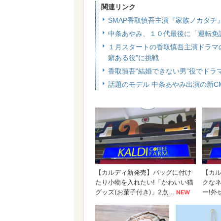
関連リンク
SMAP香取慎吾主演『家族ノカタ
中条あやみ、１０代最後に「運転免
１月スタートの香取慎吾主演ドラマ
癖ある役”に挑戦
香取慎吾“結婚できない男”役でド
話題のモデル 中条あやみ出演の新C