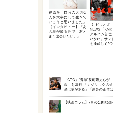
福原遥「自分の大切な
人を大事にして生きて
いこうと思いました」
【ビルボ
【インタビュー】『あ
NEWS『KM
の星が降る丘で、君と
アルバム首位
また出会いたい。』
いかわ』サン
を達成して2
「GTO」“鬼塚”反町隆史らが
戦」を決行 「カジサックの
渚は華がある」「黒幕の正体
【映画コラム】7月の公開映画