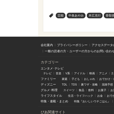
>
芸能
中条あやみ
本広克行
香取
会社案内
プライバシーポリシー
アクセスデータ
一般の読者の方・ユーザーの方からのお問い合わ
カテゴリー
エンタメ･テレビ
テレビ
音楽
V系
アイドル
映画
アニメ
2
ファミリー
家庭
子ども
おしゃれ
おでかけ・
ディズニー
TDL
TDS
裏ワザ・攻略
混雑予想
グルメ･料理
スイーツ
食品
飲料
お菓子
お
ライフスタイル
生活・ライフハック
お金
おで
特集
・
連載
・
まとめ
特集『おいしいウチごはん』
ぴあ関連サイト