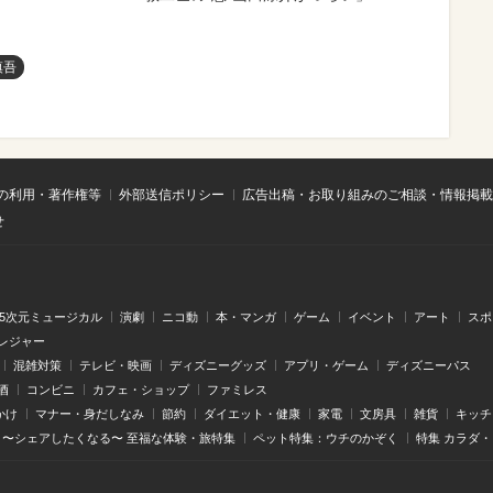
慎吾
の利用・著作権等
外部送信ポリシー
広告出稿・お取り組みのご相談・情報掲載
せ
.5次元ミュージカル
演劇
ニコ動
本・マンガ
ゲーム
イベント
アート
スポ
レジャー
混雑対策
テレビ・映画
ディズニーグッズ
アプリ・ゲーム
ディズニーパス
酒
コンビニ
カフェ・ショップ
ファミレス
かけ
マナー・身だしなみ
節約
ダイエット・健康
家電
文房具
雑貨
キッチ
〜シェアしたくなる〜 至福な体験・旅特集
ペット特集：ウチのかぞく
特集 カラダ