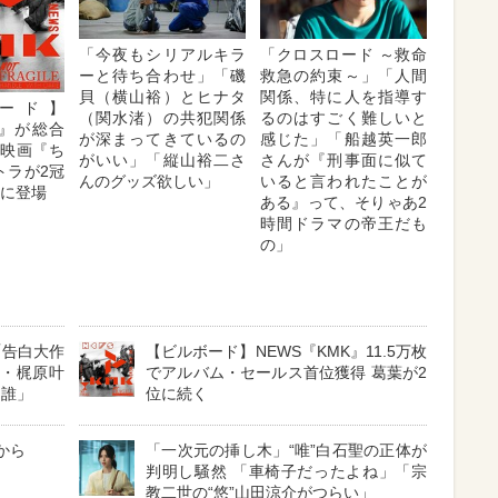
「今夜もシリアルキラ
「クロスロード ～救命
ーと待ち合わせ」「磯
救急の約束～」「人間
貝（横山裕）とヒナタ
関係、特に人を指導す
ード】
（関水渚）の共犯関係
るのはすごく難しいと
K』が総合
が深まってきているの
感じた」「船越英一郎
 映画『ち
がいい」「縦山裕二さ
さんが『刑事面に似て
トラが2冠
んのグッズ欲しい」
いると言われたことが
位に登場
ある』って、そりゃあ2
時間ドラマの帝王だも
の」
「告白大作
【ビルボード】NEWS『KMK』11.5万枚
娘・梶原叶
でアルバム・セールス首位獲得 葛葉が2
は誰」
位に続く
から
「一次元の挿し木」“唯”白石聖の正体が
判明し騒然 「車椅子だったよね」「宗
教二世の“悠”山田涼介がつらい」