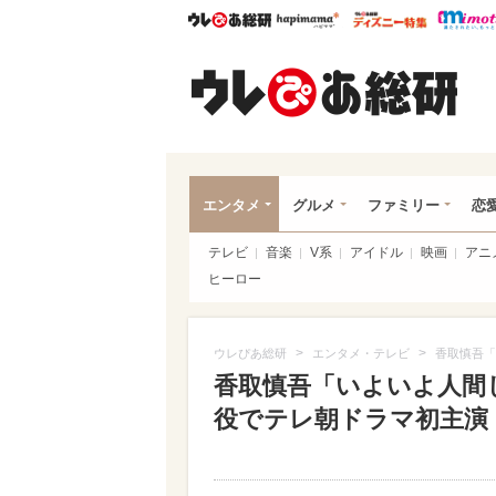
ウレぴあ総研
ハピママ*
ウレぴあ
ウレ
エンタメ
グルメ
ファミリー
恋
テレビ
音楽
V系
アイドル
映画
アニ
ヒーロー
>
>
ウレぴあ総研
エンタメ・テレビ
香取慎吾「
香取慎吾「いよいよ人間
役でテレ朝ドラマ初主演