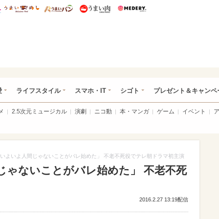
総研 ディズニー特集
mimot.
うまいめし
うまいパン
うまい肉
Medery.
ぴあ総研（うれぴあ）
愛
ライフスタイル
スマホ・IT
シゴト
プレゼント＆キャンペ
メ
2.5次元ミュージカル
演劇
ニコ動
本・マンガ
ゲーム
イベント
いよいよ人間じゃないことがバレ始めた」 不老不死役でテレ朝ドラマ初主演
じゃないことがバレ始めた」 不老不死
2016.2.27 13:19配信