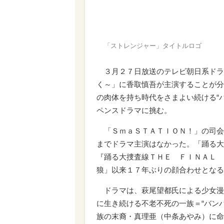
「ストレンジャー」タイトルロゴ
３月２７日放送のテレビ朝日系ドラ
く～」に香取慎吾が主演することが分
の肉体を持ち時代をさまよい続ける“
ペンスドラマに挑む。
「ＳｍａＳＴＡＴＩＯＮ！」の司会
までドラマ主演はなかった。「踊る大
『踊る大捜査線ＴＨＥ ＦＩＮＡＬ 
狼」以来１７年ぶりの顔合わせとなる
ドラマは、萩尾望都氏による少女漫
に生き続ける不老不死の一族＝“バン
族の末裔・真理亜（中条あやみ）に命