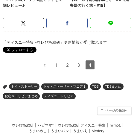
「ディズニー特集 -ウレぴあ総研」更新情報が受け取れます
«
1
2
3
4
トイ・ストーリー
トイ・ストーリー・マニア！
TDS
TDSまとめ
>
秘密＆トリビアまとめ
ディズニートリビア
ページの先頭へ
ウレぴあ総研
|
ハピママ*
|
ウレぴあ総研 ディズニー特集
|
mimot.
|
うまいめし
|
うまいパン
|
うまい肉
|
Medery.