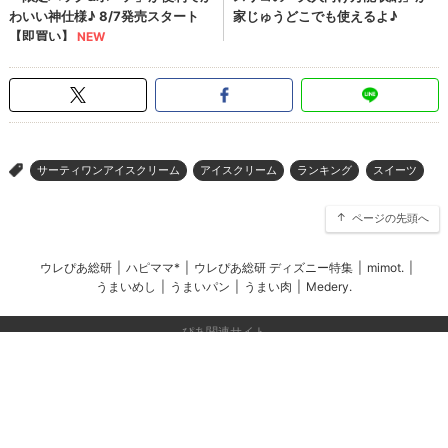
サーティワンアイスクリーム
アイスクリーム
ランキング
スイーツ
>
ページの先頭へ
ウレぴあ総研
|
ハピママ*
|
ウレぴあ総研 ディズニー特集
|
mimot.
|
うまいめし
|
うまいパン
|
うまい肉
|
Medery.
ぴあ関連サイト
チケットぴあ
ぴあ(アプリ&Web)
会社案内
プライバシーポリシー
アクセスデータの利用・著作権等
外部送信ポリシー
広告出稿・お取り組みのご相談・情報掲載・その他お問い合わせ