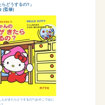
たらどうするの?」
(監修)
んがきたらどうするの? (おやこでみに
)