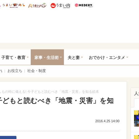
総研 ディズニー特集
mimot.
うまいめし
うまいパン
うまい肉
Medery.
ママ*
子育て・教育
家事・生活術
夫と妻
おでかけ・エンタメ
れ
お役立ち
社会・制度
しもの時に備える! 今子どもと読むべき「地震・災害」を知る絵本
人
今子どもと読むべき「地震・災害」を知
1
2016.4.25 14:00
2