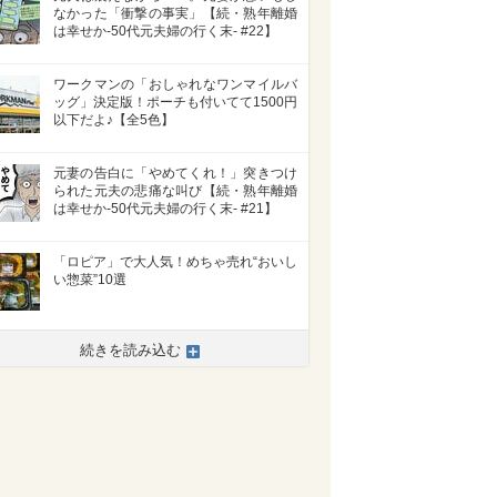
なかった「衝撃の事実」【続・熟年離婚
は幸せか-50代元夫婦の行く末- #22】
ワークマンの「おしゃれなワンマイルバ
ッグ」決定版！ポーチも付いてて1500円
以下だよ♪【全5色】
元妻の告白に「やめてくれ！」突きつけ
られた元夫の悲痛な叫び【続・熟年離婚
は幸せか-50代元夫婦の行く末- #21】
「ロピア」で大人気！めちゃ売れ“おいし
い惣菜”10選
続きを読み込む