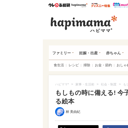
ウレぴあ総研
ハピママ*
ウレぴあ
ハピ
ファミリー
妊娠・出産
赤ちゃん
食生活
レシピ
掃除
お金・節約
おしゃ
>
>
>
ハピママ*
家事・生活術
社会・制度
も
もしもの時に備える! 
る絵本
林 美由紀