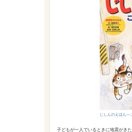
じしんのえほん―こ
子どもが一人でいるときに地震がきた