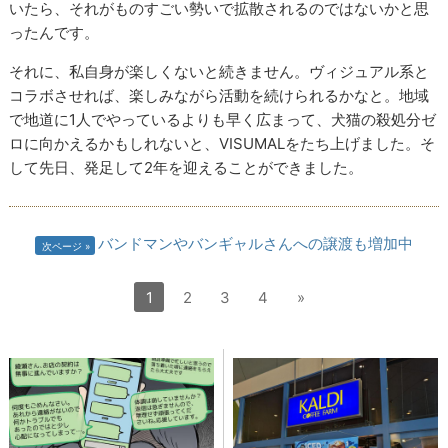
いたら、それがものすごい勢いで拡散されるのではないかと思
ったんです。
それに、私自身が楽しくないと続きません。ヴィジュアル系と
コラボさせれば、楽しみながら活動を続けられるかなと。地域
で地道に1人でやっているよりも早く広まって、犬猫の殺処分ゼ
ロに向かえるかもしれないと、
VISUMAL
をたち上げました。そ
して先日、発足して
2
年を迎えることができました。
バンドマンやバンギャルさんへの譲渡も増加中
次ページ
1
2
3
4
»