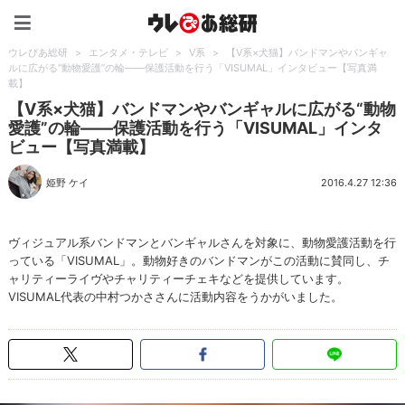
ウレぴあ総研（うれぴあ）
ウレぴあ総研
>
エンタメ・テレビ
>
V系
>
【V系×犬猫】バンドマンやバンギャ
ルに広がる“動物愛護”の輪――保護活動を行う「VISUMAL」インタビュー【写真満
載】
【V系×犬猫】バンドマンやバンギャルに広がる“動物
愛護”の輪――保護活動を行う「VISUMAL」インタ
ビュー【写真満載】
姫野 ケイ
2016.4.27 12:36
ヴィジュアル系バンドマンとバンギャルさんを対象に、動物愛護活動を行
っている「VISUMAL」。動物好きのバンドマンがこの活動に賛同し、チ
ャリティーライヴやチャリティーチェキなどを提供しています。
VISUMAL代表の中村つかささんに活動内容をうかがいました。