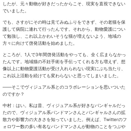
したが、元々動物が好きだったからこそ、現実を直視できない
でいました。
でも、さすがにその時は見てみぬふりをできず、その老猫を保
護して病院に連れて行ったんです。それから、動物愛護につい
て勉強し、これ以上かわいそうな猫が増えないよう、地域の
方々に向けて啓発活動を始めました。
ところが、1人で
3
年間啓発活動をやっても、全く広まらなかっ
たんです。地域猫の不妊手術を手伝ってくれる方も増えず、想
像以上に動物愛護活動が受け入れられない現実にぶち当たり、
これ以上活動を続けても変わらないと思ってしまいました。
——そこでヴィジュアル系とのコラボレーションを思いついた
のですか？
中村：はい。私は昔、ヴィジュアル系が好きなバンギャルだっ
たので、ヴィジュアル系バンドマンさんとバンギャルさんの拡
散力や影響力の大きさを知っていました。例えば、
Twitter
のフ
ォロワー数の多い有名なバンドマンさんが動物のことをつぶや