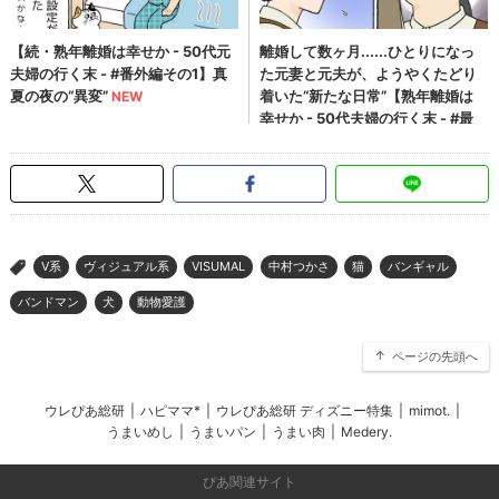
V系
ヴィジュアル系
VISUMAL
中村つかさ
猫
バンギャル
>
バンドマン
犬
動物愛護
ページの先頭へ
ウレぴあ総研
|
ハピママ*
|
ウレぴあ総研 ディズニー特集
|
mimot.
|
うまいめし
|
うまいパン
|
うまい肉
|
Medery.
ぴあ関連サイト