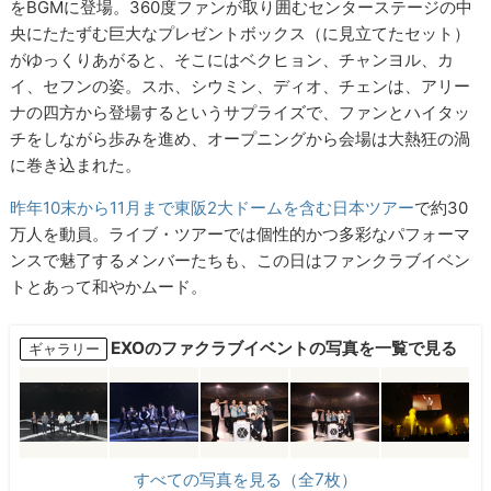
をBGMに登場。360度ファンが取り囲むセンターステージの中
央にたたずむ巨大なプレゼントボックス（に見立てたセット）
がゆっくりあがると、そこにはベクヒョン、チャンヨル、カ
イ、セフンの姿。スホ、シウミン、ディオ、チェンは、アリー
ナの四方から登場するというサプライズで、ファンとハイタッ
チをしながら歩みを進め、オープニングから会場は大熱狂の渦
に巻き込まれた。
昨年10末から11月まで東阪2大ドームを含む日本ツアー
で約30
万人を動員。ライブ・ツアーでは個性的かつ多彩なパフォーマ
ンスで魅了するメンバーたちも、この日はファンクラブイベン
トとあって和やかムード。
EXOのファクラブイベントの写真を一覧で見る
ギャラリー
すべての写真を見る（全7枚）