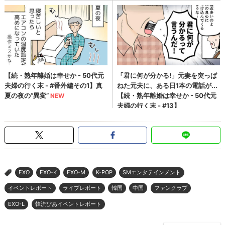
EXO
EXO-K
EXO-M
K-POP
SMエンタテインメント
>
イベントレポート
ライブレポート
韓国
中国
ファンクラブ
EXO-L
韓流ぴあイベントレポート