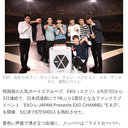
EXO 左からセフン、チャンヨル、チェン、ベクヒョン、スホ、ディオ、
カイ、前列シウミン
韓国発の人気ボーイズグループ、EXO（エクソ）が5月1日から
3日連続で、日本武道館にて1年ぶり2度目となるファンクラブ
イベント「EXO-L-JAPAN Presents EXO CHANNEL “E.X.O”」
を開催、5公演で6万5000人を熱狂させた。
黄色い声援で沸き立つ会場に、メンバーは『ライトセーバー』