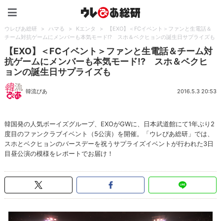
ウレぴあ総研（うれぴあ）
ウレぴあ総研
>
ハマる
>
Kエンタ
>
【EXO】＜FCイベント＞ファンと生電話＆
チーム対抗ゲームにメンバーも本気モード!? スホ＆ベクヒョンの誕生日サプライズも
【EXO】＜FCイベント＞ファンと生電話＆チーム対
抗ゲームにメンバーも本気モード!? スホ＆ベクヒ
ョンの誕生日サプライズも
韓流ぴあ
2016.5.3 20:53
韓国発の人気ボーイズグループ、EXOがGWに、日本武道館にて1年ぶり2
度目のファンクラブイベント（5公演）を開催。「ウレぴあ総研」では、
スホとベクヒョンのバースデーを祝うサプライズイベントが行われた3日
目昼公演の模様をレポートでお届け！