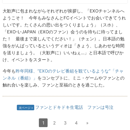
大歓声に包まれながらそれぞれが挨拶し、「EXOチャンネルへ
ようこそ！ 今年もみなさんとFCイベントでお会いできてうれ
しいです。たくさんの思い出をつくりましょう」（スホ）、
「EXO-L-JAPAN（EXOのファン）会うのを待ちに待ってまし
た！ 最後まで楽しんでください！」（チェン）。日本語の勉
強をがんばっているというディオは「きょう、しあわせな時間
を送りましょう。（大歓声に）いいねぇ…」と日本語で呼びか
け、イベントをスタート。
今年も
昨年同様、“EXOのテレビ番組を観ているような”「チャ
ンネル（番組）」
をコンセプトに、ミニ・ゲームやファンとの
触れ合いを楽しみ、ファンと至福のときを過ごした。
ファンとドキドキ生電話 ファンは号泣
次ページ
1
2
3
4
»