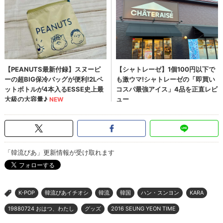
「韓流ぴあ」更新情報が受け取れます
K-POP
韓流ぴあイチオシ
韓流
韓国
ハン・スンヨン
KARA
>
19880724 おはつ、わたし
グッズ
2016 SEUNG YEON TIME